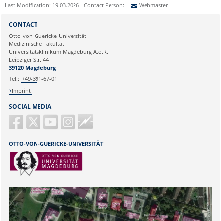
Last Modification: 19.03.2026 - Contact Person:
Webmaster
Sie können eine Nachricht versenden an:
Webmaster
CONTACT
Ihre E-Mailadresse:
Otto-von-Guericke-Universität
Medizinische Fakultät
Universitätsklinikum Magdeburg A.ö.R.
Ihr Anliegen:
Leipziger Str. 44
39120 Magdeburg
Tel.:
+49-391-67-01
Imprint
SOCIAL MEDIA
Guericke
FM
OTTO-VON-GUERICKE-UNIVERSITÄT