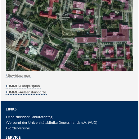
Show bigger map
UMMD-Campusplan
UMMD-Außenstandorte
LINKS
Medizinischer Fakultätentag
Sicherheitsabfrage:
Verband der Universitätsklinika Deutschlands e.V. (VUD)
Fördervereine
SERVICE