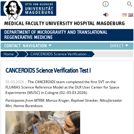
MEDICAL FACULTY
UNIVERSITY HOSPITAL MAGDEBURG
DEPARTMENT OF MICROGRAVITY AND TRANSLATIONAL
REGENERATIVE MEDICINE
CONTACT
Home
News
CANCEROIDS Science Verification Test I
CANCEROIDS Science Verification Test I
05.03.2026 -
The
CANCEROIDS
team completed the first SVT on the
FLUMIAS Science Reference Model at the DLR User Center for Space
Experiments (MUSC) in Cologne (02.-05.03.2026).
Participants from MTRM: Marcus Krüger, Raphael Strecker, Niloufarsadat
Miri, Hanna Burenkova.