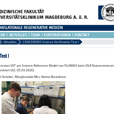
DIZINISCHE FAKULTÄT
IVERSITÄTSKLINIKUM MAGDEBURG A. ö. R.
ANSLATIONALE REGENERATIVE MEDIZIN
GEN
AKTUELLES
TEAM
KOOPERATIONEN
KONTAKT
Aktuelles
CANCEROIDS Science Verification Test I
est I
 ersten SVT am Science Reference Model von FLUMIAS beim DLR Nutzerzentrum
lviert (02.-05.03.2026).
 Strecker, Niloufarsadat Miri, Hanna Burenkova.