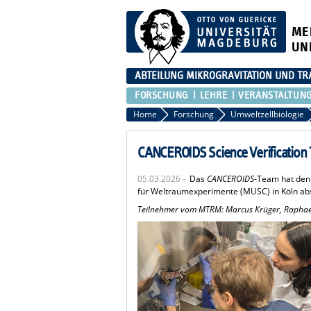
ME
UN
ABTEILUNG MIKROGRAVITATION UND TR
FORSCHUNG
LEHRE
VERANSTALTUN
Home
Forschung
Umweltzellbiologie
CANCEROIDS Science Verification T
05.03.2026 -
Das
CANCEROIDS
-Team hat den
für Weltraumexperimente (MUSC) in Köln abso
Teilnehmer vom MTRM: Marcus Krüger, Raphael