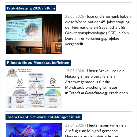
ISGP-Meeting 2026 in Köln
28.05.2026 -
José und Shashank haben
diese Woche auf der 45. Jahrestagung
der Internationalen Gesellschaft für
Gravitationsphysiologie (ISGP) in Köln
Daten ihrer Forschungsprojekte
vorgestellt.
Pilotstudie zu Mondstaubeffekten
15.05.2026 -
Unser Artikel über die
Nutzung eines bioartifiziellen
Artemwegsmodells für die
Mondstaubforschung ist heute
in
Trends in Biotechnology
erschienen.
Team Event: Schwarzlicht-Minigolf in 4D
29.04.2026 -
Heute haben wir einen
Ausflug zum Minigolf gemacht:
Fluoreszierende Sphäroide zum