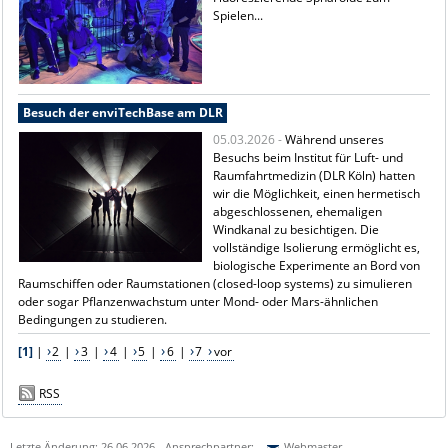
Spielen...
Besuch der enviTechBase am DLR
05.03.2026 -
Während unseres
Besuchs beim Institut für Luft- und
Raumfahrtmedizin (DLR Köln) hatten
wir die Möglichkeit, einen hermetisch
abgeschlossenen, ehemaligen
Windkanal zu besichtigen. Die
vollständige Isolierung ermöglicht es,
biologische Experimente an Bord von
Raumschiffen oder Raumstationen (closed-loop systems) zu simulieren
oder sogar Pflanzenwachstum unter Mond- oder Mars-ähnlichen
Bedingungen zu studieren.
[1]
|
2
|
3
|
4
|
5
|
6
|
7
vor
RSS
Letzte Änderung: 26.06.2026 - Ansprechpartner:
Webmaster