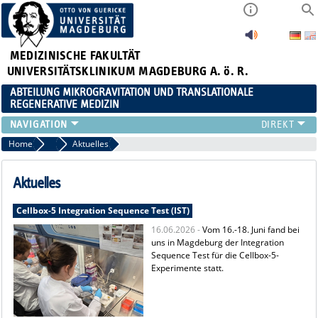
MEDIZINISCHE FAKULTÄT
UNIVERSITÄTSKLINIKUM MAGDEBURG A. ö. R.
ABTEILUNG MIKROGRAVITATION UND TRANSLATIONALE
REGENERATIVE MEDIZIN
FORSCHUNG
Home
Umweltzellbiologie
Aktuelles
LEHRE
VERANSTALTUNGEN
Aktuelles
AKTUELLES
Cellbox-5 Integration Sequence Test (IST)
TEAM
16.06.2026 -
Vom 16.-18. Juni fand bei
KOOPERATIONEN
uns in Magdeburg der Integration
KONTAKT
Sequence Test für die Cellbox-5-
Experimente statt.