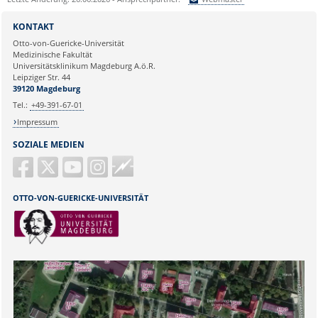
Sie können eine Nachricht versenden an:
Webmaster
KONTAKT
Ihre E-Mailadresse:
Otto-von-Guericke-Universität
Medizinische Fakultät
Universitätsklinikum Magdeburg A.ö.R.
Ihr Anliegen:
Leipziger Str. 44
39120 Magdeburg
Tel.:
+49-391-67-01
Impressum
SOZIALE MEDIEN
Guericke
FM
OTTO-VON-GUERICKE-UNIVERSITÄT