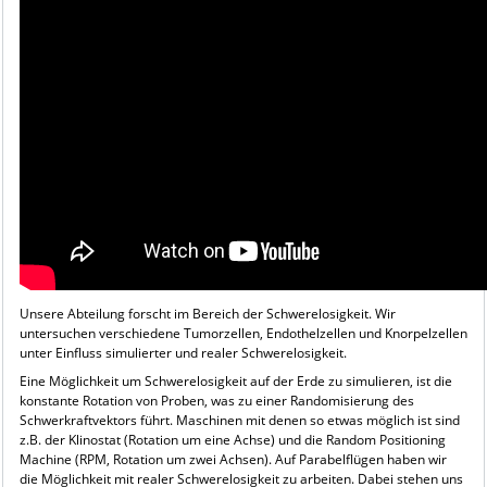
Unsere Abteilung forscht im Bereich der Schwerelosigkeit. Wir
untersuchen verschiedene Tumorzellen, Endothelzellen und Knorpelzellen
unter Einfluss simulierter und realer Schwerelosigkeit.
Eine Möglichkeit um Schwerelosigkeit auf der Erde zu simulieren, ist die
konstante Rotation von Proben, was zu einer Randomisierung des
Schwerkraftvektors führt. Maschinen mit denen so etwas möglich ist sind
z.B. der Klinostat (Rotation um eine Achse) und die Random Positioning
Machine (RPM, Rotation um zwei Achsen).
Auf Parabelflügen haben wir
die Möglichkeit mit realer Schwerelosigkeit zu arbeiten. Dabei stehen uns