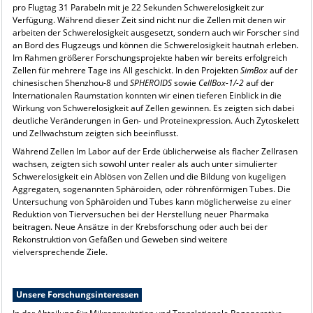
pro Flugtag 31 Parabeln mit je 22 Sekunden Schwerelosigkeit zur
Verfügung. Während dieser Zeit sind nicht nur die Zellen mit denen wir
arbeiten der Schwerelosigkeit ausgesetzt, sondern auch wir Forscher sind
an Bord des Flugzeugs und können die Schwerelosigkeit hautnah erleben.
Im Rahmen größerer Forschungsprojekte haben wir bereits erfolgreich
Zellen für mehrere Tage ins All geschickt. In den Projekten
SimBox
auf der
chinesischen Shenzhou-8 und
SPHEROIDS
sowie
CellBox-1/-2
auf der
Internationalen Raumstation konnten wir einen tieferen Einblick in die
Wirkung von Schwerelosigkeit auf Zellen gewinnen. Es zeigten sich dabei
deutliche Veränderungen in Gen- und Proteinexpression. Auch Zytoskelett
und Zellwachstum zeigten sich beeinflusst.
Während Zellen Im Labor auf der Erde üblicherweise als flacher Zellrasen
wachsen, zeigten sich sowohl unter realer als auch unter simulierter
Schwerelosigkeit ein Ablösen von Zellen und die Bildung von kugeligen
Aggregaten, sogenannten Sphäroiden, oder röhrenförmigen Tubes. Die
Untersuchung von Sphäroiden und Tubes kann möglicherweise zu einer
Reduktion von Tierversuchen bei der Herstellung neuer Pharmaka
beitragen. Neue Ansätze in der Krebsforschung oder auch bei der
Rekonstruktion von Gefäßen und Geweben sind weitere
vielversprechende Ziele.
Unsere Forschungsinteressen