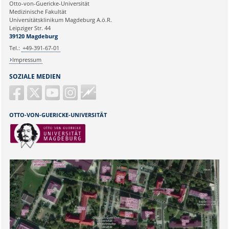
Otto-von-Guericke-Universität
Ihre E-Mailadresse:
Medizinische Fakultät
Universitätsklinikum Magdeburg A.ö.R.
Leipziger Str. 44
Ihr Anliegen:
39120 Magdeburg
Tel.:
+49-391-67-01
Impressum
SOZIALE MEDIEN
Guericke
FM
OTTO-VON-GUERICKE-UNIVERSITÄT