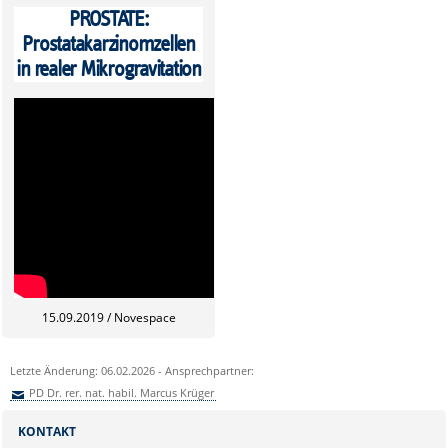
PROSTATE:
Prostatakarzinomzellen
in realer Mikrogravitation
15.09.2019 / Novespace
Letzte Änderung: 06.02.2026 - Ansprechpartner:
PD Dr. rer. nat. habil. Marcus Krüger
Sie können eine Nachricht versenden an:
PD Dr. rer. nat. habil. Marcus
KONTAKT
Krüger