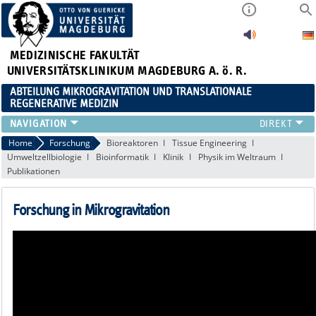
MEDIZINISCHE FAKULTÄT
UNIVERSITÄTSKLINIKUM MAGDEBURG A. ö. R.
ABTEILUNG MIKROGRAVITATION UND TRANSLATIONALE
REGENERATIVE MEDIZIN
FORSCHUNG
Home
Forschung
Bioreaktoren
Tissue Engineering
Umweltzellbiologie
Bioinformatik
Klinik
Physik im Weltraum
LEHRE
Publikationen
VERANSTALTUNGEN
AKTUELLES
Forschung in Mikrogravitation
TEAM
KOOPERATIONEN
KONTAKT