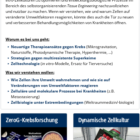
vitro
-Zellkulturen zu optimieren und entwicklungsbiologische Prozesse im
Bereich des selbstorganisierenden
Tissue Engineering
nachzuvollziehen
und nutzbar zu machen. Wenn wir verstehen, wie und warum Zellen auf
veränderte Umweltfaktoren reagieren, könnte dies auch die Tür zu neuen
und verbesserten Behandlungsmöglichkeiten von Krankheiten öffnen.
Worum es bei uns geht:
Neuartige Therapieansätze gegen Krebs
(Mikrogravitation,
Naturstoffe, Photodynamische Therapie, Hyperthermie, ...)
Strategien gegen multiresistente Superkeime
Zelltechnologie
(
in vitro
-Modelle, Ersatz für Tierversuche)
Was wir verstehen wollen:
Wie Zellen ihre Umwelt wahrnehmen und wie sie auf
Veränderungen von Umweltfaktoren reagieren
Zelluläre und molekulare Prozesse bei Krankheiten
(z.B.
Metastasierung)
Zellbiologie unter Extrembedingungen
(Weltraummedizin/-biologie)
ZeroG-Krebsforschung
Dynamische Zellkultur