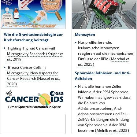
Wie die Gravitationsbiologie zur
Monozyten
Krebsforschung beiträgt:
Nur proliferierende,
leukämische Monozyten
Fighting Thyroid Cancer with
reagieren auf die mechanischen
Microgravity Research (Krüger
et
Einflüsse der RPM (
Marchal
et
al.
, 2019)
al.,
2025
)
Breast Cancer Cells in
Sphäroide: Adhäsion und Anti-
Microgravity: New Aspects for
Adhäsion
Cancer Research (Nassef
et al.
,
2020)
Nicht alle humanen Zellen
bilden auf der RPM Sphäroide.
Wir haben nachgewiesen, dass
die Balance von
Adhäsionsproteinen, Anti-
Adhäsionsproteinen und Zell-
Zell-Verbindungen die Bildung
von Sphäroiden auf der RPM
bestimmt (
Melnik
et al.
, 2023
)