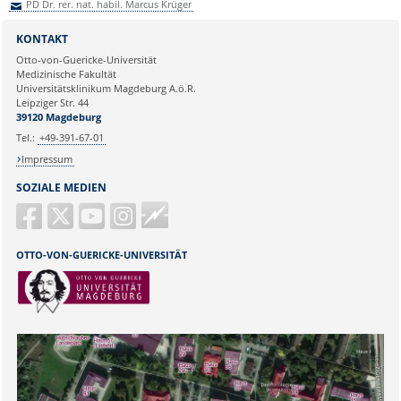
PD Dr. rer. nat. habil. Marcus Krüger
Sie können eine Nachricht versenden an:
PD Dr. rer. nat. habil. Marcus
KONTAKT
Krüger
Otto-von-Guericke-Universität
Ihre E-Mailadresse:
Medizinische Fakultät
Universitätsklinikum Magdeburg A.ö.R.
Leipziger Str. 44
Ihr Anliegen:
39120 Magdeburg
Tel.:
+49-391-67-01
Impressum
SOZIALE MEDIEN
Guericke
FM
OTTO-VON-GUERICKE-UNIVERSITÄT