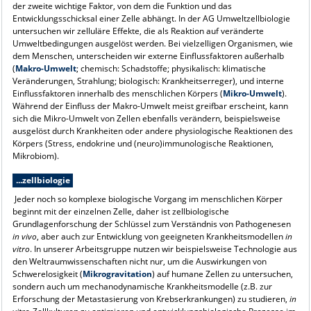
der zweite wichtige Faktor, von dem die Funktion und das
Entwicklungsschicksal einer Zelle abhängt. In der AG Umweltzellbiologie
untersuchen wir zelluläre Effekte, die als Reaktion auf veränderte
Umweltbedingungen ausgelöst werden. Bei vielzelligen Organismen, wie
dem Menschen, unterscheiden wir externe Einflussfaktoren außerhalb
(
Makro-Umwelt
; chemisch: Schadstoffe; physikalisch: klimatische
Veränderungen, Strahlung; biologisch: Krankheitserreger), und interne
Einflussfaktoren innerhalb des menschlichen Körpers (
Mikro-Umwelt
).
Während der Einfluss der Makro-Umwelt meist greifbar erscheint, kann
sich die Mikro-Umwelt von Zellen ebenfalls verändern, beispielsweise
ausgelöst durch Krankheiten oder andere physiologische Reaktionen des
Körpers (Stress, endokrine und (neuro)immunologische Reaktionen,
Mikrobiom).
...zellbiologie
Jeder noch so komplexe biologische Vorgang im menschlichen Körper
beginnt mit der einzelnen Zelle, daher ist zellbiologische
Grundlagenforschung der Schlüssel zum Verständnis von Pathogenesen
in vivo
, aber auch zur Entwicklung von geeigneten Krankheitsmodellen
in
vitro
. In unserer Arbeitsgruppe nutzen wir beispielsweise Technologie aus
den Weltraumwissenschaften nicht nur, um die Auswirkungen von
Schwerelosigkeit (
Mikrogravitation
) auf humane Zellen zu untersuchen,
sondern auch um mechanodynamische Krankheitsmodelle (z.B. zur
Erforschung der Metastasierung von Krebserkrankungen) zu studieren,
in