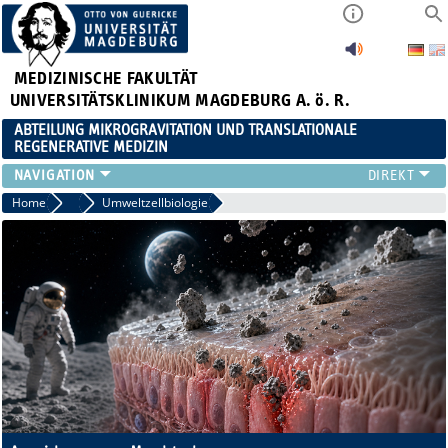
MEDIZINISCHE FAKULTÄT
UNIVERSITÄTSKLINIKUM MAGDEBURG A. ö. R.
ABTEILUNG MIKROGRAVITATION UND TRANSLATIONALE
REGENERATIVE MEDIZIN
FORSCHUNG
Home
Forschung
Umweltzellbiologie
LEHRE
VERANSTALTUNGEN
AKTUELLES
TEAM
KOOPERATIONEN
KONTAKT