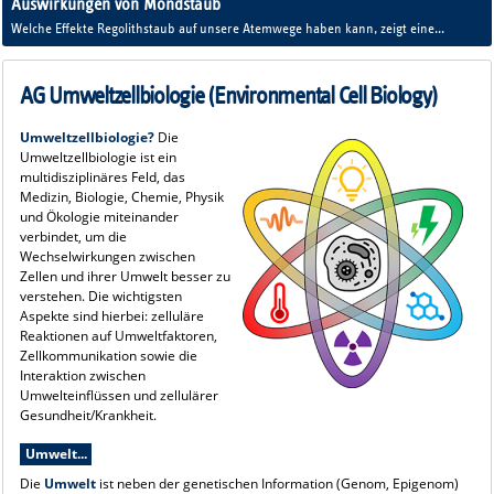
Auswirkungen von Mondstaub
Welche Effekte Regolithstaub auf unsere Atemwege haben kann, zeigt eine
Pilotstudie mit einem bioartifiziellen Atemwegsmodell - Mondstaub wirkt anders
als irdischer Feinstaub.
AG Umweltzellbiologie (Environmental Cell Biology)
Umweltzellbiologie?
Die
Umweltzellbiologie ist ein
multidisziplinäres Feld, das
Medizin, Biologie, Chemie, Physik
und Ökologie miteinander
verbindet, um die
Wechselwirkungen zwischen
Zellen und ihrer Umwelt besser zu
verstehen. Die wichtigsten
Aspekte sind hierbei: zelluläre
Reaktionen auf Umweltfaktoren,
Zellkommunikation sowie die
Interaktion zwischen
Umwelteinflüssen und zellulärer
Gesundheit/Krankheit.
Umwelt...
Die
Umwelt
ist neben der genetischen Information (Genom, Epigenom)