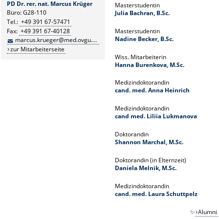
PD Dr. rer. nat. Marcus Krüger
Masterstudentin
Büro: G28-110
Julia Bachran, B.Sc.
Tel.:
+49 391 67-57471
Masterstudentin
Fax:
+49 391 67-40128
Nadine Becker, B.Sc.
marcus.krueger@med.ovgu.de
zur Mitarbeiterseite
Wiss. Mitarbeiterin
Hanna Burenkova, M.Sc.
Medizindoktorandin
cand. med. Anna Heinrich
Medizindoktorandin
cand med. Liliia Lukmanova
Doktorandin
Shannon Marchal, M.Sc.
Doktorandin (in Elternzeit)
Daniela Melnik, M.Sc.
Medizindoktorandin
cand. med. Laura Schuttpelz
✨
Alumni