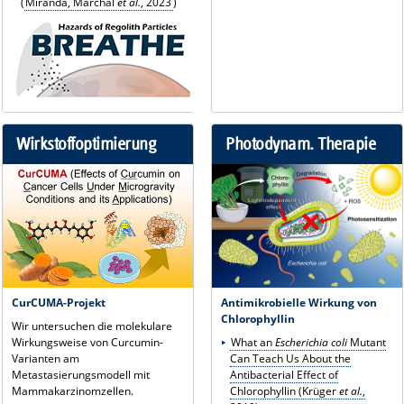
(
Miranda, Marchal
et al.
, 2023
)
Wirkstoffoptimierung
Photodynam. Therapie
CurCUMA-Projekt
Antimikrobielle Wirkung von
Chlorophyllin
Wir untersuchen die molekulare
Wirkungsweise von Curcumin-
What an
Escherichia coli
Mutant
Varianten am
Can Teach Us About the
Metastasierungsmodell mit
Antibacterial Effect of
Mammakarzinomzellen.
Chlorophyllin
(Krüger
et al.
,