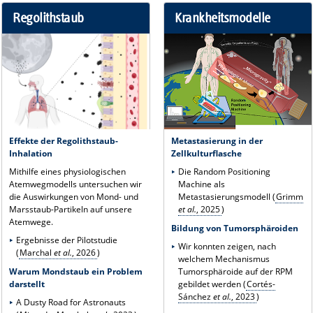
Regolithstaub
Krankheitsmodelle
Effekte der Regolithstaub-
Metastasierung in der
Inhalation
Zellkulturflasche
Mithilfe eines physiologischen
Die Random Positioning
Atemwegmodells untersuchen wir
Machine als
die Auswirkungen von Mond- und
Metastasierungsmodell (
Grimm
Marsstaub-Partikeln auf unsere
et al.
, 2025
)
Atemwege.
Bildung von Tumorsphäroiden
Ergebnisse der Pilotstudie
Wir konnten zeigen, nach
(
Marchal
et al.
, 2026
)
welchem Mechanismus
Warum Mondstaub ein Problem
Tumorsphäroide auf der RPM
darstellt
gebildet werden (
Cortés-
Sánchez
et al.
, 2023
)
A Dusty Road for Astronauts