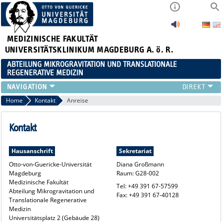
MEDIZINISCHE FAKULTÄT
UNIVERSITÄTSKLINIKUM MAGDEBURG A. ö. R.
ABTEILUNG MIKROGRAVITATION UND TRANSLATIONALE
REGENERATIVE MEDIZIN
FORSCHUNG
Home
Kontakt
Anreise
LEHRE
VERANSTALTUNGEN
Kontakt
AKTUELLES
TEAM
Hausanschrift
Sekretariat
KOOPERATIONEN
Otto-von-Guericke-Universität
Diana Großmann
Magdeburg
Raum: G28-002
KONTAKT
Medizinische Fakultät
Tel: +49 391 67-57599
Abteilung Mikrogravitation und
Fax: +49 391 67-40128
Translationale Regenerative
Medizin
Universitätsplatz 2 (Gebäude 28)