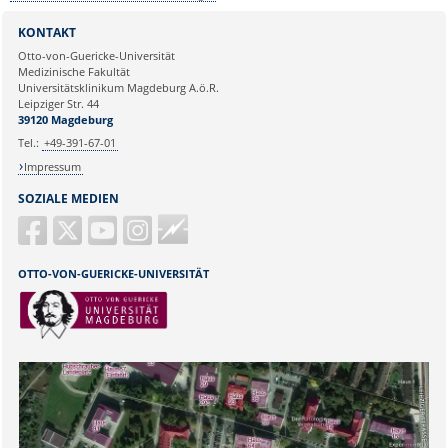
Sie können eine Nachricht versenden an:
PD Dr. rer. nat. habil. Marcus
KONTAKT
Krüger
Otto-von-Guericke-Universität
Ihre E-Mailadresse:
Medizinische Fakultät
Universitätsklinikum Magdeburg A.ö.R.
Leipziger Str. 44
Ihr Anliegen:
39120 Magdeburg
Tel.:
+49-391-67-01
Impressum
SOZIALE MEDIEN
Guericke
FM
OTTO-VON-GUERICKE-UNIVERSITÄT