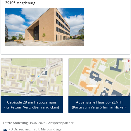
39106 Magdeburg
Gebäude 28 am Hauptcampus
Außenstelle
Haus 66 (ZENIT)
(Karte zum Vergrößern anklicken)
(Karte zum Vergrößern anklicken)
Letzte Änderung: 19.07.2023 - Ansprechpartner:
PD Dr. rer. nat. habil. Marcus Krüger