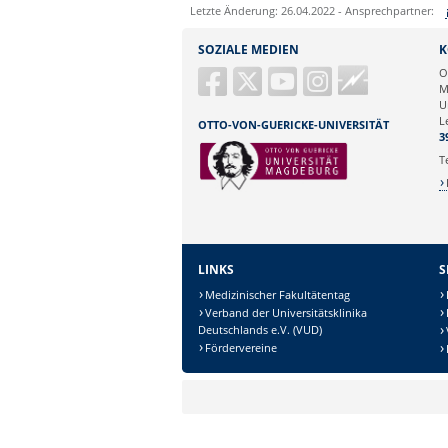
Letzte Änderung: 26.04.2022 - Ansprechpartner:
Sie können eine Nachricht versenden an:
SOZIALE MEDIEN
K
Ihre E-Mailadresse:
Guericke
O
FM
M
U
Ihr Anliegen:
L
OTTO-VON-GUERICKE-UNIVERSITÄT
3
T
LINKS
S
Medizinischer Fakultätentag
Verband der Universitätsklinika
Deutschlands e.V. (VUD)
Sicherheitsabfrage:
Fördervereine