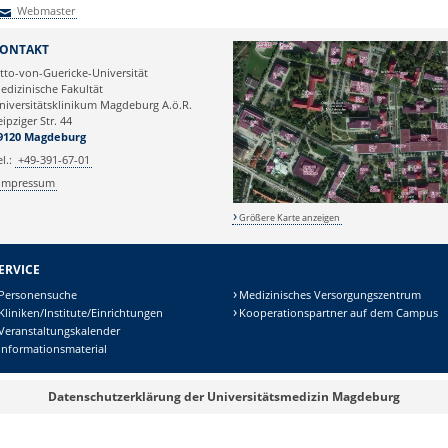
Webmaster
Webmaster
ONTAKT
tto-von-Guericke-Universität
edizinische Fakultät
niversitätsklinikum Magdeburg A.ö.R.
eipziger Str. 44
9120 Magdeburg
el.:
+49-391-67-01
Impressum
Größere Karte anzeigen
ERVICE
Personensuche
Medizinisches Versorgungszentrum
Kliniken/Institute/Einrichtungen
Kooperationspartner auf dem Campus
Veranstaltungskalender
Informationsmaterial
Datenschutzerklärung der Universitätsmedizin Magdeburg