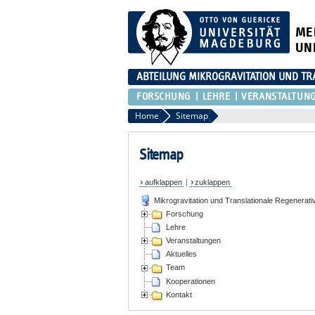
ME
UN
ABTEILUNG MIKROGRAVITATION UND TR
FORSCHUNG
LEHRE
VERANSTALTUN
Home
Sitemap
Sitemap
aufklappen
|
zuklappen
Mikrogravitation und Translationale Regenerati
Forschung
Lehre
Veranstaltungen
Aktuelles
Team
Kooperationen
Kontakt