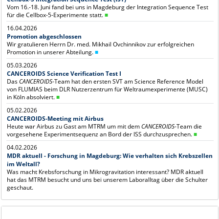
Vom 16.-18. Juni fand bei uns in Magdeburg der Integration Sequence Test
für die Cellbox-5-Experimente statt.
■
16.04.2026
Promotion abgeschlossen
Wir gratulieren Herrn Dr. med. Mikhail Ovchinnikov zur erfolgreichen
Promotion in unserer Abteilung.
■
05.03.2026
CANCEROIDS Science Verification Test I
Das
CANCEROIDS
-Team hat den ersten SVT am Science Reference Model
von FLUMIAS beim DLR Nutzerzentrum für Weltraumexperimente (MUSC)
in Köln absolviert.
■
05.02.2026
CANCEROIDS-Meeting mit Airbus
Heute war Airbus zu Gast am MTRM um mit dem
CANCEROIDS
-Team die
vorgesehene Experimentsequenz an Bord der ISS durchzusprechen.
■
04.02.2026
MDR aktuell - Forschung in Magdeburg: Wie verhalten sich Krebszellen
im Weltall?
Was macht Krebsforschung in Mikrogravitation interessant? MDR aktuell
hat das MTRM besucht und uns bei unserem Laboralltag über die Schulter
geschaut.