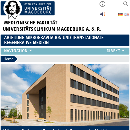
MEDIZINISCHE FAKULTÄT
UNIVERSITÄTSKLINIKUM MAGDEBURG A. ö. R.
ABTEILUNG MIKROGRAVITATION UND TRANSLATIONALE
REGENERATIVE MEDIZIN
FORSCHUNG
Home
LEHRE
VERANSTALTUNGEN
AKTUELLES
TEAM
KOOPERATIONEN
KONTAKT