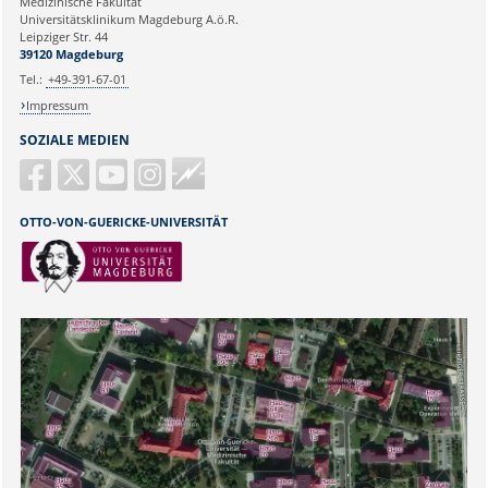
Medizinische Fakultät
Universitätsklinikum Magdeburg A.ö.R.
Leipziger Str. 44
Ihr Anliegen:
39120 Magdeburg
Tel.:
+49-391-67-01
Impressum
SOZIALE MEDIEN
Guericke
FM
OTTO-VON-GUERICKE-UNIVERSITÄT