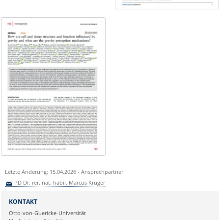
Letzte Änderung: 15.04.2026 - Ansprechpartner:
PD Dr. rer. nat. habil. Marcus Krüger
Sie können eine Nachricht versenden an:
PD Dr. rer. nat. habil. Marcus
KONTAKT
Krüger
Otto-von-Guericke-Universität
Ihre E-Mailadresse: