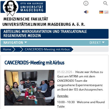
MEDIZINISCHE FAKULTÄT
UNIVERSITÄTSKLINIKUM MAGDEBURG A. ö. R.
ABTEILUNG MIKROGRAVITATION UND TRANSLATIONALE
REGENERATIVE MEDIZIN
FORSCHUNG
Home
Aktuelles
CANCEROIDS-Meeting mit Airbus
LEHRE
VERANSTALTUNGEN
CANCEROIDS-Meeting mit Airbus
AKTUELLES
05.02.2026 -
Heute war Airbus zu
TEAM
Gast am MTRM um mit dem
KOOPERATIONEN
CANCEROIDS
-Team die
vorgesehene Experimentsequenz
KONTAKT
an Bord der ISS durchzusprechen.
Agenda:
10:00 - 10:30 Welcome and Round
Table