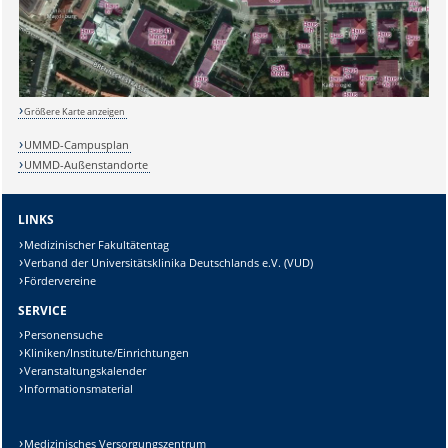
Lösung:
Größere Karte anzeigen
UMMD-Campusplan
UMMD-Außenstandorte
LINKS
Medizinischer Fakultätentag
Verband der Universitätsklinika Deutschlands e.V. (VUD)
Fördervereine
SERVICE
Personensuche
Kliniken/Institute/Einrichtungen
Veranstaltungskalender
Informationsmaterial
Medizinisches Versorgungszentrum