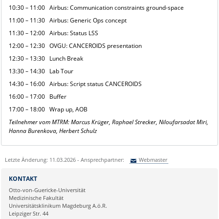
10:30 – 11:00 Airbus: Communication constraints ground-space
11:00 – 11:30 Airbus: Generic Ops concept
11:30 – 12:00 Airbus: Status LSS
12:00 – 12:30 OVGU: CANCEROIDS presentation
12:30 – 13:30 Lunch Break
13:30 – 14:30 Lab Tour
14:30 – 16:00 Airbus: Script status CANCEROIDS
16:00 – 17:00 Buffer
17:00 – 18:00 Wrap up, AOB
Teilnehmer vom MTRM: Marcus Krüger, Raphael Strecker, Niloufarsadat Miri,
Hanna Burenkova, Herbert Schulz
Letzte Änderung: 11.03.2026 - Ansprechpartner:
Webmaster
Sie können eine Nachricht versenden an:
Webmaster
KONTAKT
Ihre E-Mailadresse:
Otto-von-Guericke-Universität
Medizinische Fakultät
Universitätsklinikum Magdeburg A.ö.R.
Ihr Anliegen:
Leipziger Str. 44