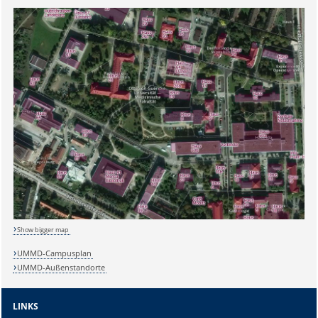
Sicherheitsabfrage:
Lösung:
Show bigger map
UMMD-Campusplan
UMMD-Außenstandorte
LINKS