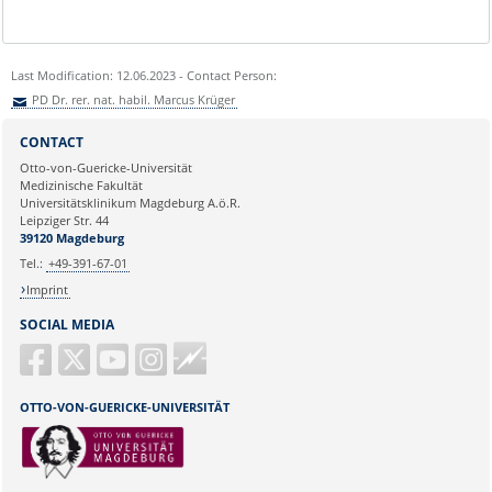
Last Modification: 12.06.2023 - Contact Person:
PD Dr. rer. nat. habil. Marcus Krüger
Sie können eine Nachricht versenden an:
PD Dr. rer. nat. habil. Marcus
CONTACT
Krüger
Otto-von-Guericke-Universität
Ihre E-Mailadresse:
Medizinische Fakultät
Universitätsklinikum Magdeburg A.ö.R.
Leipziger Str. 44
Ihr Anliegen:
39120 Magdeburg
Tel.:
+49-391-67-01
Imprint
SOCIAL MEDIA
Guericke
FM
OTTO-VON-GUERICKE-UNIVERSITÄT