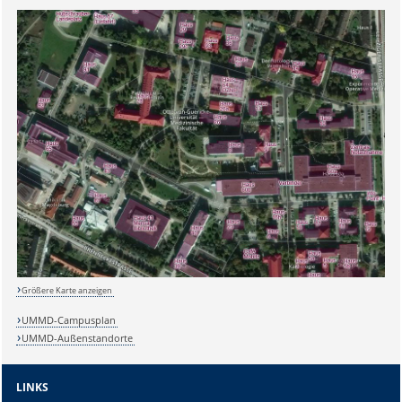
Sicherheitsabfrage:
Größere Karte anzeigen
Lösung:
UMMD-Campusplan
UMMD-Außenstandorte
LINKS