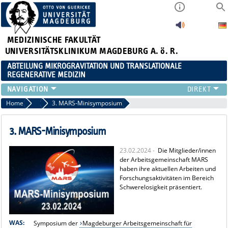
MEDIZINISCHE FAKULTÄT
UNIVERSITÄTSKLINIKUM MAGDEBURG A. ö. R.
ABTEILUNG MIKROGRAVITATION UND TRANSLATIONALE
REGENERATIVE MEDIZIN
FORSCHUNG
Home
Archiv
3. MARS-Minisymposium
LEHRE
VERANSTALTUNGEN
3. MARS-Minisymposium
AKTUELLES
23.02.2024 -
Die Mitglieder/innen
TEAM
der Arbeitsgemeinschaft MARS
KOOPERATIONEN
haben ihre aktuellen Arbeiten und
Forschungsaktivitäten im Bereich
KONTAKT
Schwerelosigkeit präsentiert.
WAS:
Symposium der
Magdeburger Arbeitsgemeinschaft für