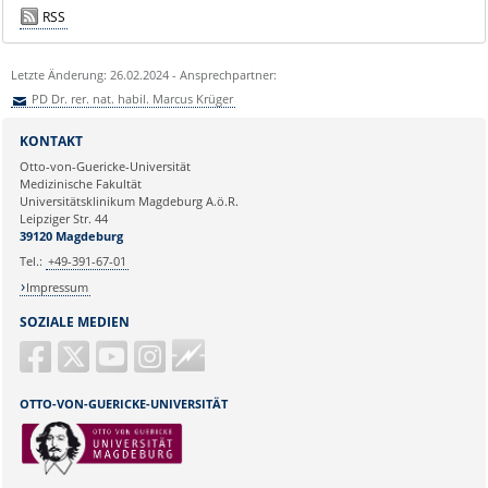
RSS
Letzte Änderung: 26.02.2024 - Ansprechpartner:
PD Dr. rer. nat. habil. Marcus Krüger
Sie können eine Nachricht versenden an:
PD Dr. rer. nat. habil. Marcus
KONTAKT
Krüger
Otto-von-Guericke-Universität
Ihre E-Mailadresse:
Medizinische Fakultät
Universitätsklinikum Magdeburg A.ö.R.
Leipziger Str. 44
Ihr Anliegen:
39120 Magdeburg
Tel.:
+49-391-67-01
Impressum
SOZIALE MEDIEN
Guericke
FM
OTTO-VON-GUERICKE-UNIVERSITÄT