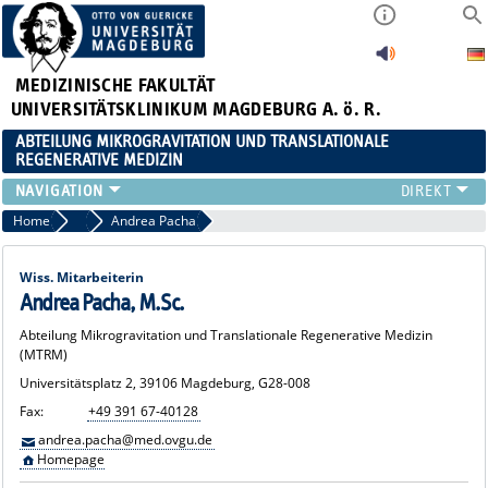
MEDIZINISCHE FAKULTÄT
UNIVERSITÄTSKLINIKUM MAGDEBURG A. ö. R.
ABTEILUNG MIKROGRAVITATION UND TRANSLATIONALE
REGENERATIVE MEDIZIN
FORSCHUNG
Home
Wissenschaftliches Personal
Andrea Pacha
LEHRE
VERANSTALTUNGEN
Wiss. Mitarbeiterin
AKTUELLES
Andrea Pacha, M.Sc.
TEAM
Abteilung Mikrogravitation und Translationale Regenerative Medizin
(MTRM)
KOOPERATIONEN
KONTAKT
Universitätsplatz 2, 39106 Magdeburg, G28-008
Fax:
+49 391 67-40128
andrea.pacha@med.ovgu.de
Homepage