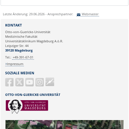
Letzte Änderung: 29.06.2026 - Ansprechpartner:
Webmaster
Sie können eine Nachricht versenden an:
Webmaster
KONTAKT
Ihre E-Mailadresse:
Otto-von-Guericke-Universität
Medizinische Fakultät
Universitätsklinikum Magdeburg A.ö.R.
Ihr Anliegen:
Leipziger Str. 44
39120 Magdeburg
Tel.:
+49-391-67-01
Impressum
SOZIALE MEDIEN
Guericke
FM
OTTO-VON-GUERICKE-UNIVERSITÄT