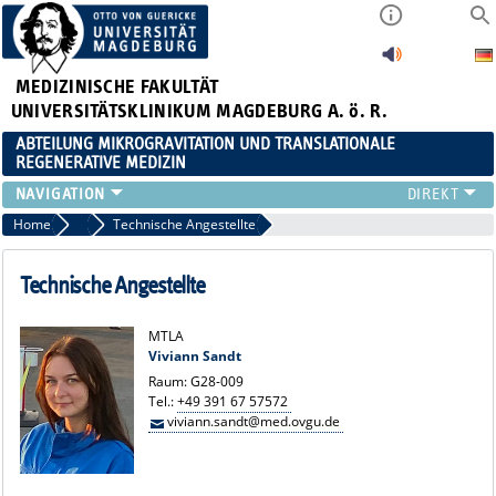
MEDIZINISCHE FAKULTÄT
UNIVERSITÄTSKLINIKUM MAGDEBURG A. ö. R.
ABTEILUNG MIKROGRAVITATION UND TRANSLATIONALE
REGENERATIVE MEDIZIN
FORSCHUNG
Home
Team
Technische Angestellte
LEHRE
VERANSTALTUNGEN
Technische Angestellte
AKTUELLES
TEAM
MTLA
Viviann Sandt
KOOPERATIONEN
Raum: G28-009
KONTAKT
Tel.:
+49 391 67 57572
viviann.sandt@med.ovgu.de