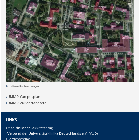
Sicherheitsabfrage:
Lösung:
Größere Karte anzeigen
UMMD-Campusplan
UMMD-Außenstandorte
LINKS
Medizinischer Fakultätentag
Verband der Universitätsklinika Deutschlands e.V. (VUD)
Fördervereine