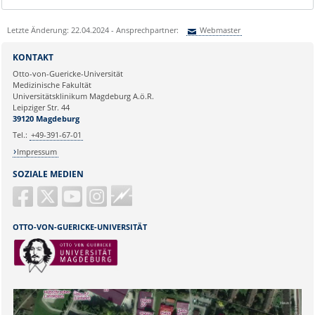
Letzte Änderung: 22.04.2024 - Ansprechpartner:
Webmaster
Sie können eine Nachricht versenden an:
Webmaster
KONTAKT
Ihre E-Mailadresse:
Otto-von-Guericke-Universität
Medizinische Fakultät
Universitätsklinikum Magdeburg A.ö.R.
Ihr Anliegen:
Leipziger Str. 44
39120 Magdeburg
Tel.:
+49-391-67-01
Impressum
SOZIALE MEDIEN
Guericke
FM
OTTO-VON-GUERICKE-UNIVERSITÄT