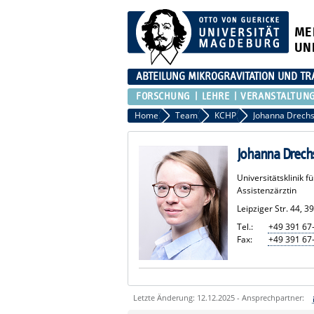
ME
UN
ABTEILUNG MIKROGRAVITATION UND TR
FORSCHUNG
LEHRE
VERANSTALTUN
Home
Team
KCHP
Johanna Drechs
Johanna Drech
Universitätsklinik 
Assistenzärztin
Leipziger Str. 44,
Tel.:
+49 391 67
Fax:
+49 391 67
Letzte Änderung: 12.12.2025 - Ansprechpartner: