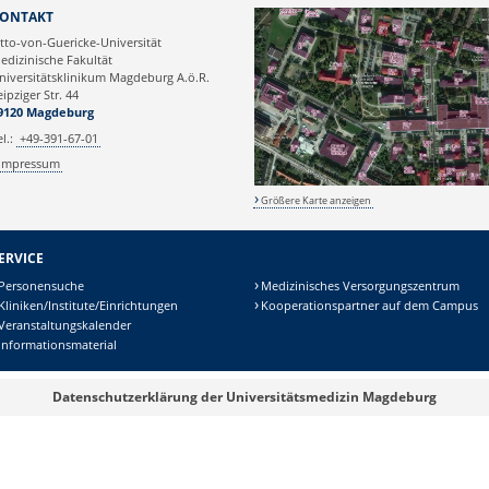
D Dr. rer. nat. habil. Marcus Krüger
ONTAKT
tto-von-Guericke-Universität
edizinische Fakultät
niversitätsklinikum Magdeburg A.ö.R.
eipziger Str. 44
9120 Magdeburg
el.:
+49-391-67-01
Impressum
Größere Karte anzeigen
ERVICE
Personensuche
Medizinisches Versorgungszentrum
Kliniken/Institute/Einrichtungen
Kooperationspartner auf dem Campus
Veranstaltungskalender
Informationsmaterial
Datenschutzerklärung der Universitätsmedizin Magdeburg