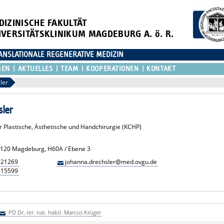
DIZINISCHE FAKULTÄT
IVERSITÄTSKLINIKUM MAGDEBURG A. ö. R.
ANSLATIONALE REGENERATIVE MEDIZIN
GEN
AKTUELLES
TEAM
KOOPERATIONEN
KONTAKT
ler
sler
für Plastische, Ästhetische und Handchirurgie (KCHP)
 39120 Magdeburg, H60A / Ebene 3
-21269
johanna.drechsler@med.ovgu.de
-15599
PD Dr. rer. nat. habil. Marcus Krüger