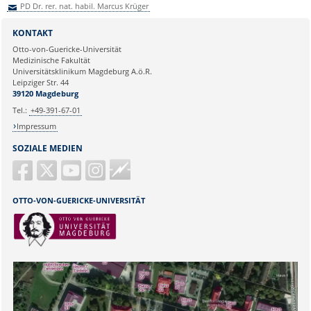
PD Dr. rer. nat. habil. Marcus Krüger
Sie können eine Nachricht versenden an:
PD Dr. rer. nat. habil. Marcus
KONTAKT
Krüger
Otto-von-Guericke-Universität
Ihre E-Mailadresse:
Medizinische Fakultät
Universitätsklinikum Magdeburg A.ö.R.
Leipziger Str. 44
Ihr Anliegen:
39120 Magdeburg
Tel.:
+49-391-67-01
Impressum
SOZIALE MEDIEN
Guericke
FM
OTTO-VON-GUERICKE-UNIVERSITÄT