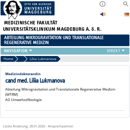
MEDIZINISCHE FAKULTÄT
UNIVERSITÄTSKLINIKUM MAGDEBURG A. ö. R.
ABTEILUNG MIKROGRAVITATION UND TRANSLATIONALE
REGENERATIVE MEDIZIN
FORSCHUNG
Home
Doktorand:innen
Liliia Lukmanova
LEHRE
VERANSTALTUNGEN
Medizindoktorandin
AKTUELLES
cand med. Liliia Lukmanova
TEAM
Abteilung Mikrogravitation und Translationale Regenerative Medizin
(MTRM)
KOOPERATIONEN
AG Umweltzellbiologie
KONTAKT
Letzte Änderung: 28.01.2026 - Ansprechpartner: