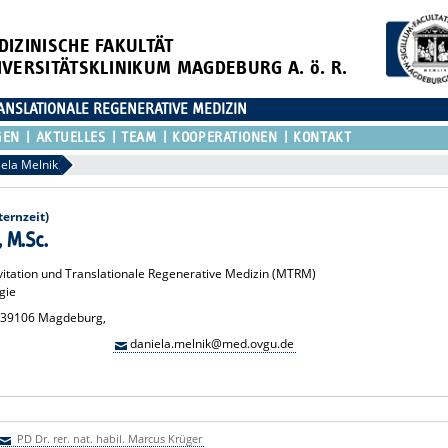
DIZINISCHE FAKULTÄT
IVERSITÄTSKLINIKUM MAGDEBURG A. ö. R.
ANSLATIONALE REGENERATIVE MEDIZIN
GEN
AKTUELLES
TEAM
KOOPERATIONEN
KONTAKT
ela Melnik
ternzeit)
, M.Sc.
vitation und Translationale Regenerative Medizin (MTRM)
gie
2, 39106 Magdeburg,
daniela.melnik@med.ovgu.de
PD Dr. rer. nat. habil. Marcus Krüger