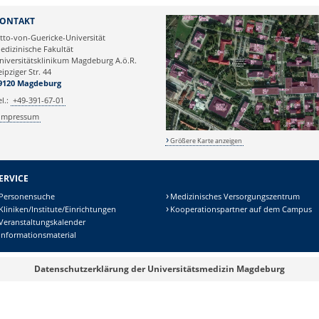
D Dr. rer. nat. habil. Marcus Krüger
ONTAKT
tto-von-Guericke-Universität
edizinische Fakultät
niversitätsklinikum Magdeburg A.ö.R.
eipziger Str. 44
9120 Magdeburg
el.:
+49-391-67-01
Impressum
Größere Karte anzeigen
ERVICE
Personensuche
Medizinisches Versorgungszentrum
Kliniken/Institute/Einrichtungen
Kooperationspartner auf dem Campus
Veranstaltungskalender
Informationsmaterial
Datenschutzerklärung der Universitätsmedizin Magdeburg