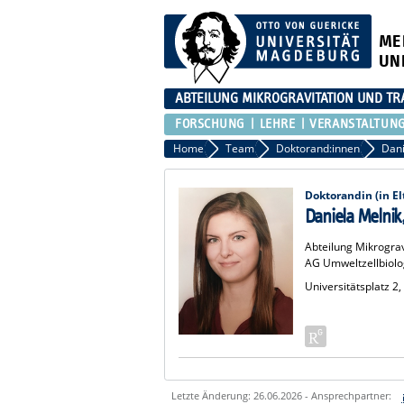
ME
UN
ABTEILUNG MIKROGRAVITATION UND TR
FORSCHUNG
LEHRE
VERANSTALTUN
Home
Team
Doktorand:innen
Dani
Doktorandin (in El
Daniela Melnik
Abteilung Mikrogra
AG Umweltzellbiolo
Universitätsplatz 
Letzte Änderung: 26.06.2026 - Ansprechpartner: