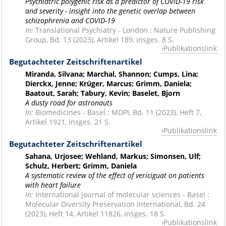
Psychiatric polygenic risk as a predictor of COVID-19 risk
and severity - insight into the genetic overlap between
schizophrenia and COVID-19
In:
Translational Psychiatry - London : Nature Publishing
Group, Bd. 13 (2023), Artikel 189, insges. 8 S.
Publikationslink
Begutachteter Zeitschriftenartikel
Miranda, Silvana; Marchal, Shannon; Cumps, Lina;
Dierckx, Jenne; Krüger, Marcus; Grimm, Daniela;
Baatout, Sarah; Tabury, Kevin; Baselet, Bjorn
A dusty road for astronauts
In:
Biomedicines - Basel : MDPI, Bd. 11 (2023), Heft 7,
Artikel 1921, insges. 21 S.
Publikationslink
Begutachteter Zeitschriftenartikel
Sahana, Urjosee; Wehland, Markus; Simonsen, Ulf;
Schulz, Herbert; Grimm, Daniela
A systematic review of the effect of vericiguat on patients
with heart failure
In:
International journal of molecular sciences - Basel :
Molecular Diversity Preservation International, Bd. 24
(2023), Heft 14, Artikel 11826, insges. 18 S.
Publikationslink