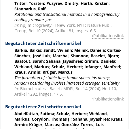
Trittel, Torsten; Puzyrev, Dmitry; Harth, Kirsten;
Stannarius, Ralf
Rotational and translational motions in a homogeneously
cooling granular gas
In:
npj microgravity - [New York, NY] : Nature Publ.
Group, Bd. 10 (2024), Artikel 81, insges. 6 S.
Publikationslink
Begutachteter Zeitschriftenartikel
Barkia, Balkis; Sandt, Viviann; Melnik, Daniela; Cortés-
Sánchez, José Luis; Marchal, Shannon; Baselet, Bjorn;
Baatout, Sarah; Sahana, Jayashree; Grimm, Daniela;
Wehland, Markus; Schulz, Herbert; Infanger, Manfred;
Kraus, Armin; Krüger, Marcus
The formation of stable lung tumor spheroids during
random positioning involves increased estrogen sensitivity
In:
Biomolecules - Basel : MDPI, Bd. 14 (2024), Heft 10,
Artikel 1292, insges. 17 S.
Publikationslink
Begutachteter Zeitschriftenartikel
Abdelfattah, Fatima; Schulz, Herbert; Wehland,
Markus; Corydon, Thomas J.; Sahana, Jayashree; Kraus,
Armin; Krüger, Marcus; González-Torres, Luis