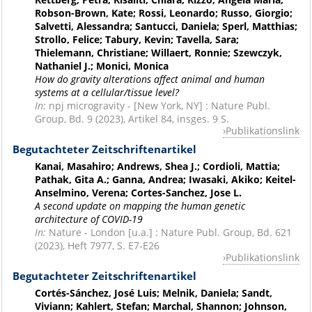
Robson-Brown, Kate; Rossi, Leonardo; Russo, Giorgio;
Salvetti, Alessandra; Santucci, Daniela; Sperl, Matthias;
Strollo, Felice; Tabury, Kevin; Tavella, Sara;
Thielemann, Christiane; Willaert, Ronnie; Szewczyk,
Nathaniel J.; Monici, Monica
How do gravity alterations affect animal and human
systems at a cellular/tissue level?
In:
npj microgravity - [New York, NY] : Nature Publ.
Group, Bd. 9 (2023), Artikel 84, insges. 9 S.
Publikationslink
Begutachteter Zeitschriftenartikel
Kanai, Masahiro; Andrews, Shea J.; Cordioli, Mattia;
Pathak, Gita A.; Ganna, Andrea; Iwasaki, Akiko; Keitel-
Anselmino, Verena; Cortes-Sanchez, Jose L.
A second update on mapping the human genetic
architecture of COVID-19
In:
Nature
- London [u.a.] : Nature Publ. Group, Bd. 621
(2023), Heft 7977, S. E7-E26
Publikationslink
Begutachteter Zeitschriftenartikel
Cortés-Sánchez, José Luis; Melnik, Daniela; Sandt,
Viviann; Kahlert, Stefan; Marchal, Shannon; Johnson,