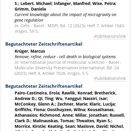
S.; Lebert, Michael; Infanger, Manfred; Wise, Petra;
Grimm, Daniela
Current knowledge about the impact of microgravity on
gene regulation
In:
Cells - Basel : MDPI, Bd. 12 (2023), Heft 7, Artikel 1043,
insges. 59 S.
Publikationslink
Begutachteter Zeitschriftenartikel
Krüger, Marcus
Remove, refine, reduce - cell death in biological systems
In:
International journal of molecular sciences - Basel :
Molecular Diversity Preservation International, Bd. 24
(2023), Heft 8, Artikel 7028, insges. 5 S.
Publikationslink
Begutachteter Zeitschriftenartikel
Pairo-Castineira, Erola; Rawlik, Konrad; Bretherick,
Andrew D.; Qi, Ting; Wu, Yanggui; Nassiri, Isar;
McConkey, Glenn A.; Zechner, Marie; Klaric, Lucija;
Griffiths, Fiona; Oosthuyzen, Wilna; Kousathanas,
Athanasios; Richmond, Anne; Millar, Jonathan; Russell,
Clark D.; Malinauskas, Tomas; Thwaites, Ryan S.;
Morrice, Kirstie; Keating, Sean; Maslove, David; Nichol,