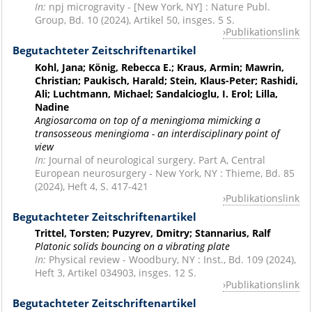
In:
npj microgravity - [New York, NY] : Nature Publ.
Group, Bd. 10 (2024), Artikel 50, insges. 5 S.
Publikationslink
Begutachteter Zeitschriftenartikel
Kohl, Jana; König, Rebecca E.; Kraus, Armin; Mawrin,
Christian; Paukisch, Harald; Stein, Klaus-Peter; Rashidi,
Ali; Luchtmann, Michael; Sandalcioglu, I. Erol; Lilla,
Nadine
Angiosarcoma on top of a meningioma mimicking a
transosseous meningioma - an interdisciplinary point of
view
In:
Journal of neurological surgery. Part A, Central
European neurosurgery - New York, NY : Thieme, Bd. 85
(2024), Heft 4, S. 417-421
Publikationslink
Begutachteter Zeitschriftenartikel
Trittel, Torsten; Puzyrev, Dmitry; Stannarius, Ralf
Platonic solids bouncing on a vibrating plate
In:
Physical review - Woodbury, NY : Inst., Bd. 109 (2024),
Heft 3, Artikel 034903, insges. 12 S.
Publikationslink
Begutachteter Zeitschriftenartikel