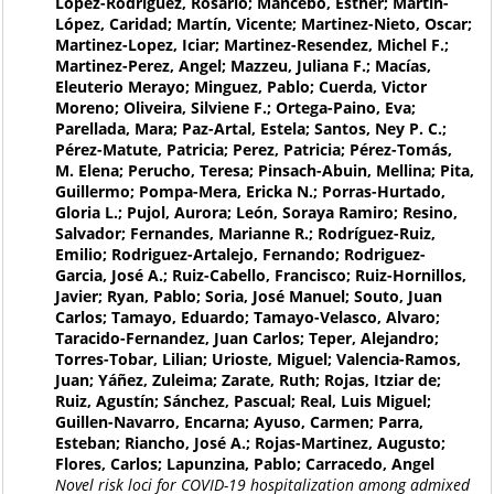
Lopez-Rodriguez, Rosario; Mancebo, Esther; Martín-
López, Caridad; Martín, Vicente; Martinez-Nieto, Oscar;
Martinez-Lopez, Iciar; Martinez-Resendez, Michel F.;
Martinez-Perez, Angel; Mazzeu, Juliana F.; Macías,
Eleuterio Merayo; Minguez, Pablo; Cuerda, Victor
Moreno; Oliveira, Silviene F.; Ortega-Paino, Eva;
Parellada, Mara; Paz-Artal, Estela; Santos, Ney P. C.;
Pérez-Matute, Patricia; Perez, Patricia; Pérez-Tomás,
M. Elena; Perucho, Teresa; Pinsach-Abuin, Mellina; Pita,
Guillermo; Pompa-Mera, Ericka N.; Porras-Hurtado,
Gloria L.; Pujol, Aurora; León, Soraya Ramiro; Resino,
Salvador; Fernandes, Marianne R.; Rodríguez-Ruiz,
Emilio; Rodriguez-Artalejo, Fernando; Rodriguez-
Garcia, José A.; Ruiz-Cabello, Francisco; Ruiz-Hornillos,
Javier; Ryan, Pablo; Soria, José Manuel; Souto, Juan
Carlos; Tamayo, Eduardo; Tamayo-Velasco, Alvaro;
Taracido-Fernandez, Juan Carlos; Teper, Alejandro;
Torres-Tobar, Lilian; Urioste, Miguel; Valencia-Ramos,
Juan; Yáñez, Zuleima; Zarate, Ruth; Rojas, Itziar de;
Ruiz, Agustín; Sánchez, Pascual; Real, Luis Miguel;
Guillen-Navarro, Encarna; Ayuso, Carmen; Parra,
Esteban; Riancho, José A.; Rojas-Martinez, Augusto;
Flores, Carlos; Lapunzina, Pablo; Carracedo, Angel
Novel risk loci for COVID-19 hospitalization among admixed