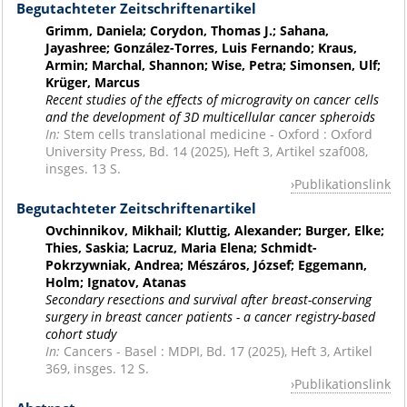
Begutachteter Zeitschriftenartikel
Grimm, Daniela; Corydon, Thomas J.; Sahana,
Jayashree; González-Torres, Luis Fernando; Kraus,
Armin; Marchal, Shannon; Wise, Petra; Simonsen, Ulf;
Krüger, Marcus
Recent studies of the effects of microgravity on cancer cells
and the development of 3D multicellular cancer spheroids
In:
Stem cells translational medicine - Oxford : Oxford
University Press, Bd. 14 (2025), Heft 3, Artikel szaf008,
insges. 13 S.
Publikationslink
Begutachteter Zeitschriftenartikel
Ovchinnikov, Mikhail; Kluttig, Alexander; Burger, Elke;
Thies, Saskia; Lacruz, Maria Elena; Schmidt-
Pokrzywniak, Andrea; Mészáros, József; Eggemann,
Holm; Ignatov, Atanas
Secondary resections and survival after breast-conserving
surgery in breast cancer patients - a cancer registry-based
cohort study
In:
Cancers - Basel : MDPI, Bd. 17 (2025), Heft 3, Artikel
369, insges. 12 S.
Publikationslink