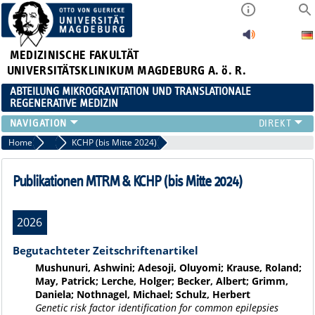
MEDIZINISCHE FAKULTÄT
UNIVERSITÄTSKLINIKUM MAGDEBURG A. ö. R.
ABTEILUNG MIKROGRAVITATION UND TRANSLATIONALE
REGENERATIVE MEDIZIN
FORSCHUNG
Home
Publikationen
KCHP (bis Mitte 2024)
LEHRE
VERANSTALTUNGEN
Publikationen MTRM & KCHP (bis Mitte 2024)
AKTUELLES
TEAM
2026
KOOPERATIONEN
KONTAKT
Begutachteter Zeitschriftenartikel
Mushunuri, Ashwini; Adesoji, Oluyomi; Krause, Roland;
May, Patrick; Lerche, Holger; Becker, Albert; Grimm,
Daniela; Nothnagel, Michael; Schulz, Herbert
Genetic risk factor identification for common epilepsies