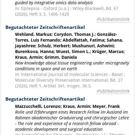
guided by integrative omics data analysis
In:
Epilepsia - Oxford [u.a.] : Wiley-Blackwell, Bd. 67
(2026), Heft 3, S. 1406-1420
Publikationslink
Begutachteter Zeitschriftenartikel
Wehland, Markus; Corydon, Thomas J.; González-
Torres, Luis Fernando; Abdelfattah, Fatima; Sahana,
Jayashree; Schulz, Herbert; Mushunuri, Ashwini;
Burenkova, Hanna; Wuest, Simon L.; Krüger, Marcus;
Kraus, Armin; Grimm, Daniela
New knowledge about tissue engineering under microgravity
conditions in space and on earth
In:
International journal of molecular sciences - Basel :
Molecular Diversity Preservation International, Bd. 27
(2026), Heft 1, Artikel 341, insges. 36 S.
Publikationslink
Begutachteter Zeitschriftenartikel
Mazzucchelli, Lorenzo; Kraus, Armin; Meyer, Frank
Rolle und Erfahrungen eines Research Fellow im Ausland im
Rahmen akademischer Graduierung und chirurgischer Lehre
- The role and experience of a research fellow abroad -
academic development and surgical education
In:
Zentralblatt für Chirurgie - Stuttgart [u.a.] : Thieme,