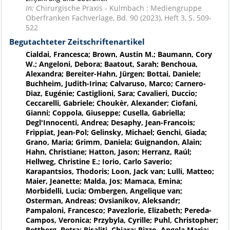
In:
Chirurgische Praxis - Kulmbach : Mediengruppe
Oberfranken Fachverlage, Bd. 90 (2023), Heft 3, S. 509-
522
Begutachteter Zeitschriftenartikel
Cialdai, Francesca; Brown, Austin M.; Baumann, Cory
W.; Angeloni, Debora; Baatout, Sarah; Benchoua,
Alexandra; Bereiter-Hahn, Jürgen; Bottai, Daniele;
Buchheim, Judith-Irina; Calvaruso, Marco; Carnero-
Diaz, Eugénie; Castiglioni, Sara; Cavalieri, Duccio;
Ceccarelli, Gabriele; Choukèr, Alexander; Ciofani,
Gianni; Coppola, Giuseppe; Cusella, Gabriella;
Degl'Innocenti, Andrea; Desaphy, Jean-Francois;
Frippiat, Jean-Pol; Gelinsky, Michael; Genchi, Giada;
Grano, Maria; Grimm, Daniela; Guignandon, Alain;
Hahn, Christiane; Hatton, Jason; Herranz, Raúl;
Hellweg, Christine E.; Iorio, Carlo Saverio;
Karapantsios, Thodoris; Loon, Jack van; Lulli, Matteo;
Maier, Jeanette; Malda, Jos; Mamaca, Emina;
Morbidelli, Lucia; Ombergen, Angelique van;
Osterman, Andreas; Ovsianikov, Aleksandr;
Pampaloni, Francesco; Pavezlorie, Elizabeth; Pereda-
Campos, Veronica; Przybyla, Cyrille; Puhl, Christopher;
Rettberg, Petra; Risaliti, Chiara; Rizzo, Angela Maria;