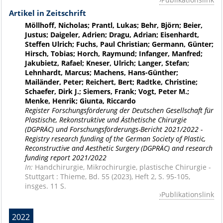
Artikel in Zeitschrift
Möllhoff, Nicholas; Prantl, Lukas; Behr, Björn; Beier,
Justus; Daigeler, Adrien; Dragu, Adrian; Eisenhardt,
Steffen Ulrich; Fuchs, Paul Christian; Germann, Günter;
Hirsch, Tobias; Horch, Raymund; Infanger, Manfred;
Jakubietz, Rafael; Kneser, Ulrich; Langer, Stefan;
Lehnhardt, Marcus; Machens, Hans-Günther;
Mailänder, Peter; Reichert, Bert; Radtke, Christine;
Schaefer, Dirk J.; Siemers, Frank; Vogt, Peter M.;
Menke, Henrik; Giunta, Riccardo
Register Forschungsförderung der Deutschen Gesellschaft für
Plastische, Rekonstruktive und Ästhetische Chirurgie
(DGPRÄC) und Forschungsförderungs-Bericht 2021/2022 -
Registry research funding of the German Society of Plastic,
Reconstructive and Aesthetic Surgery (DGPRÄC) and research
funding report 2021/2022
In:
Handchirurgie, Mikrochirurgie, plastische Chirurgie -
Stuttgart : Thieme, Bd. 55 (2023), Heft 2, S. 95-105,
insges. 11 S.
Publikationslink
2022