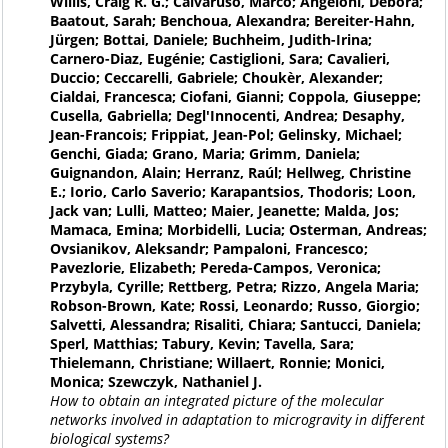
Willis, Craig R. G.; Calvaruso, Marco; Angeloni, Debora;
Baatout, Sarah; Benchoua, Alexandra; Bereiter-Hahn,
Jürgen; Bottai, Daniele; Buchheim, Judith-Irina;
Carnero-Diaz, Eugénie; Castiglioni, Sara; Cavalieri,
Duccio; Ceccarelli, Gabriele; Choukèr, Alexander;
Cialdai, Francesca; Ciofani, Gianni; Coppola, Giuseppe;
Cusella, Gabriella; Degl'Innocenti, Andrea; Desaphy,
Jean-Francois; Frippiat, Jean-Pol; Gelinsky, Michael;
Genchi, Giada; Grano, Maria; Grimm, Daniela;
Guignandon, Alain; Herranz, Raúl; Hellweg, Christine
E.; Iorio, Carlo Saverio; Karapantsios, Thodoris; Loon,
Jack van; Lulli, Matteo; Maier, Jeanette; Malda, Jos;
Mamaca, Emina; Morbidelli, Lucia; Osterman, Andreas;
Ovsianikov, Aleksandr; Pampaloni, Francesco;
Pavezlorie, Elizabeth; Pereda-Campos, Veronica;
Przybyla, Cyrille; Rettberg, Petra; Rizzo, Angela Maria;
Robson-Brown, Kate; Rossi, Leonardo; Russo, Giorgio;
Salvetti, Alessandra; Risaliti, Chiara; Santucci, Daniela;
Sperl, Matthias; Tabury, Kevin; Tavella, Sara;
Thielemann, Christiane; Willaert, Ronnie; Monici,
Monica; Szewczyk, Nathaniel J.
How to obtain an integrated picture of the molecular
networks involved in adaptation to microgravity in different
biological systems?