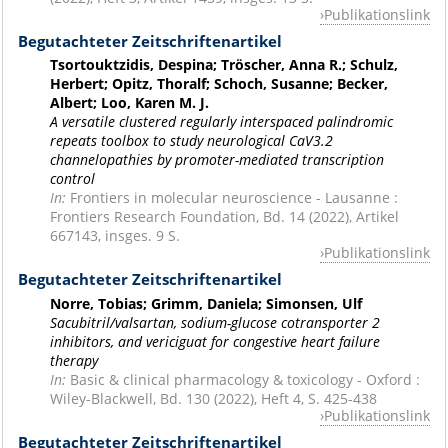
Publikationslink
Begutachteter Zeitschriftenartikel
Tsortouktzidis, Despina; Tröscher, Anna R.; Schulz,
Herbert; Opitz, Thoralf; Schoch, Susanne; Becker,
Albert; Loo, Karen M. J.
A versatile clustered regularly interspaced palindromic
repeats toolbox to study neurological CaV3.2
channelopathies by promoter-mediated transcription
control
In:
Frontiers in molecular neuroscience - Lausanne :
Frontiers Research Foundation, Bd. 14 (2022), Artikel
667143, insges. 9 S.
Publikationslink
Begutachteter Zeitschriftenartikel
Norre, Tobias; Grimm, Daniela; Simonsen, Ulf
Sacubitril/valsartan, sodium-glucose cotransporter 2
inhibitors, and vericiguat for congestive heart failure
therapy
In:
Basic & clinical pharmacology & toxicology - Oxford :
Wiley-Blackwell, Bd. 130 (2022), Heft 4, S. 425-438
Publikationslink
Begutachteter Zeitschriftenartikel