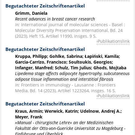
Begutachteter Zeitschriftenartikel
Grimm, Daniela
Recent advances in breast cancer research
In:
International journal of molecular sciences - Basel :
Molecular Diversity Preservation International, Bd. 24
(2023), Heft 15, Artikel 11990, insges. 9 S.
Publikationslink
Begutachteter Zeitschriftenartikel
Kruppa, Philipp; Gohlke, Sabrina; Łapiński, Kamila;
Garcia-Carrizo, Francisco; Soultoukis, Georgios;
Infanger, Manfred; Schulz, Tim Julius; Ghods, Mojtaba
Lipedema stage affects adipocyte hypertrophy, subcutaneous
adipose tissue inflammation and interstitial fibrosis
In:
Frontiers in immunology - Lausanne : Frontiers
Media, Bd. 14 (2023), Artikel 1223264, insges. 16 S.
Publikationslink
Begutachteter Zeitschriftenartikel
Kraus, Armin; Werwick, Katrin; Udelnow, Andrej A.;
Meyer, Frank
»Manual - chirurgische Lehre« an der Medizinischen
Fakultät der Otto-von-Guericke Universität zu Magdeburg -
Einführung und Überblick