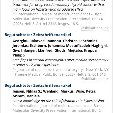
treatment for progressed medullary thyroid cancer with a
main focus on hypertension as adverse effect
In:
International journal of molecular sciences - Basel :
Molecular Diversity Preservation International, Bd. 24
(2023), Heft 3, Artikel 2312, insges. 18 S.
Publikationslink
Begutachteter Zeitschriftenartikel
Georgiou, Iakovos; Ioannou, Christos I.; Schmidt,
Jeremias; Eschborn, Johannes; Mostofizadeh-Haghighi,
Giw; Infanger, Manfred; Ghods, Mojtaba; Kruppa,
Philipp
Free flaps in sternal osteomyelitis after median sternotomy -
a center's 12-year experience
In:
Journal of reconstructive microsurgery - New York, NY
: Thieme Medical Publ., Bd. 39 (2023), Heft 8, S. 601-615
Publikationslink
Begutachteter Zeitschriftenartikel
Jensen, Niklas S.; Wehland, Markus; Wise, Petra;
Grimm, Daniela
Latest knowledge on the role of vitamin D in hypertension
In:
International journal of molecular sciences - Basel :
Molecular Diversity Preservation International, Bd. 24