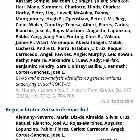
Alistair; Semple, Malcolm G.; Knight, Julian; Shankar-
Hari, Manu; Summers, Charlotte; Hinds, Charles;
Horby, Peter; Ling, Lowell; McAuley, Danny;
Montgomery, Hugh E.; Openshaw, Peter J. M.; Begg,
Colin; Walsh, Timothy; Tenesa, Albert; Flores, Carlos;
Riancho, José A.; Rojas-Martinez, Augusto; Lapunzina,
Pablo; Yang, Jiang-Yan; Ponting, Chris P.; Wilson,
James F.; Vitart, Veronique; Abedalthagafi, Malak;
Luchessi, Andre D.; Parra, Esteban J.; Cruz, Raquel;
Carracedo, Angel; Fawkes, Angie; Murphy, Lee; Rowan,
Kathy; Pereira, Alexandre C.; Law, Andy; Fairfax,
Benjamin; Hendry, Sara Clohisey; Baillie, J. Kenneth;
Cortes-Sanchez, Jose L.
GWAS and meta-analysis identifies 49 genetic variants
underlying critical COVID-19
In:
Nature
- London [u.a.] : Nature Publ. Group, Bd. 617
(2023), Heft 7962, S. 764-768
Publikationslink
Begutachteter Zeitschriftenartikel
Alemany-Navarro, María; Diz-de Almeida, Silvia; Cruz,
Raquel; Riancho, José A.; Rojas-Martínez, Augusto;
Lapunzina, Pablo; Flores, Carlos; Carracedo, Angel;
Cortes-Sanchez, Jose L.