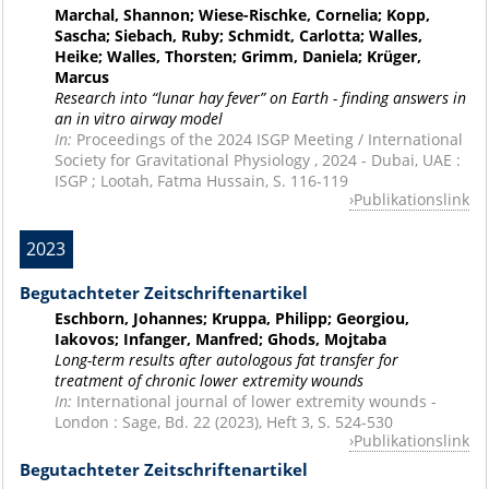
Marchal, Shannon; Wiese-Rischke, Cornelia; Kopp,
Sascha; Siebach, Ruby; Schmidt, Carlotta; Walles,
Heike; Walles, Thorsten; Grimm, Daniela; Krüger,
Marcus
Research into “lunar hay fever” on Earth - finding answers in
an in vitro airway model
In:
Proceedings of the 2024 ISGP Meeting / International
Society for Gravitational Physiology , 2024 - Dubai, UAE :
ISGP ; Lootah, Fatma Hussain, S. 116-119
Publikationslink
2023
Begutachteter Zeitschriftenartikel
Eschborn, Johannes; Kruppa, Philipp; Georgiou,
Iakovos; Infanger, Manfred; Ghods, Mojtaba
Long-term results after autologous fat transfer for
treatment of chronic lower extremity wounds
In:
International journal of lower extremity wounds -
London : Sage, Bd. 22 (2023), Heft 3, S. 524-530
Publikationslink
Begutachteter Zeitschriftenartikel