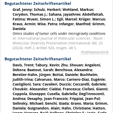
Begutachteter Zeitschriftenartikel
Graf, Jenny; Schulz, Herbert; Wehland, Markus;
Corydon, Thomas J.; Sahana, Jayashree; Abdelfattah,
Fatima; Wuest, Simon L.; Egli, Marcel; Krüger, Marcus;
Kraus, Armin; Wise, Petra; Infanger, Manfred; Grimm,
Daniela
Omics studies of tumor cells under microgravity conditions
In:
International journal of molecular sciences - Basel :
Molecular Diversity Preservation International, Bd. 25
(2024), Heft 2, Artikel 926, insges. 48 S.
Publikationslink
Begutachteter Zeitschriftenartikel
Davis, Trent; Tabury, Kevin; Zhu, Shouan; Angeloni,
Debora; Baatout, Sarah; Benchoua, Alexandra;
Bereiter-Hahn, Jürgen; Bottai, Daniele; Buchheim,
Judith-Irina; Calvaruso, Marco; Carnero-Diaz, Eugénie;
Castiglioni, Sara; Cavalieri, Duccio; Ceccarelli, Gabriele;
Choukèr, Alexander; Cialdai, Francesca; Ciofani, Gianni;
Coppola, Giuseppe; Cusella, Gabriella; Degl’Innocenti,
Andrea; Desaphy, Jean-Francois; Frippiat, Jean-Pol;
Gelinsky, Michael; Genchi, Giada; Grano, Maria; Grimm,
Daniela; Guignandon, Alain; Hahn, Christiane; Hatton,
Jason; Herranz, Raúl; Hellweg, Christine E.; Iorio, Carlo