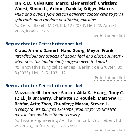
Ian R. D.; Calvaruso, Marco; Liemersdorf, Christian;
Wuest, Simon L.; Grimm, Daniela; Krüger, Marcus
Fluid and bubble flow detach adherent cancer cells to form
spheroids on a random positioning machine
In:
Cells - Basel : MDPI, Bd. 12 (2023), Heft 22, Artikel
2665, insges. 27 S.
Publikationslink
Begutachteter Zeitschriftenartikel
Kraus, Armin; Damert, Hans-Georg; Meyer, Frank
Interdisciplinary aspects of abdominal and plastic surgery -
what does the (abdominal) surgeon need to know?
In:
Innovative surgical sciences - Berlin : de Gruyter, Bd.
8 (2023), Heft 2, S. 103-112
Publikationslink
Begutachteter Zeitschriftenartikel
Mazzucchelli, Lorenzo; Sarcon, Aida K.; Huang, Tony C.
T.; Li, Jialun; Berry, Charlotte E.; Houdek, Matthew T.;
Behfar, Atta; Zhao, Chunfeng; Moran, Steven L.
A ready-to-use purified exosome product for volumetric
muscle loss and functional recovery
In:
Tissue engineering / A - Larchmont, NY : Liebert, Bd.
29 (2023), Heft 17-18, S. 481-490
Publikationslink