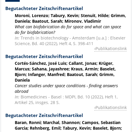
Begutachteter Zeitschriftenartikel
Moroni, Lorenzo; Tabury, Kevin; Stenuit, Hilde; Grimm,
Daniela; Baatout, Sarah; Mironov, Vladimir
What can biofabrication do for space and what can space
do for biofabrication?
In:
Trends in biotechnology - Amsterdam [u.a.] : Elsevier
Science, Bd. 40 (2022), Heft 4, S. 398-411
Publikationslink
Begutachteter Zeitschriftenartikel
Cortés-Sánchez, José Luis; Callant, Jonas; Krüger,
Marcus; Sahana, Jayashree; Kraus, Armin; Baselet,
Bjorn; Infanger, Manfred; Baatout, Sarah; Grimm,
Daniela
Cancer studies under space conditions - finding answers
abroad
In:
Biomedicines - Basel : MDPI, Bd. 10 (2022), Heft 1,
Artikel 25, insges. 28 S.
Publikationslink
Begutachteter Zeitschriftenartikel
Baran, Ronni; Marchal, Shannon; Campos, Sebastian
Garcia; Rehnberg, Emil; Tabury, Kevin; Baselet, Bjorn;