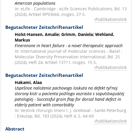
American populations
In:
eLife - Cambridge : eLife Sciences Publications, Bd. 13
(2024), Artikel RP93666, insges. 27 S.
Publikationslink
Begutachteter Zeitschriftenartikel
Holst-Hansen, Amalie; Grimm, Daniela; Wehland,
Markus
Finerenone in heart failure - a novel therapeutic approach
In:
International journal of molecular sciences - Basel :
Molecular Diversity Preservation International, Bd. 25
(2024), Heft 24, Artikel 13711, insges. 15 S.
Publikationslink
Begutachteter Zeitschriftenartikel
Hakami, Alaa
Uspešnoe naloz̆enie pachovogo loskuta na defekt tyl'noj
storony kisti u pacienta požilogo vozrasta s soputstvujus̆c̆ej
patologiej - Successful groin flap for dorsal hand defect in
elderly patient with comorbidity
In:
Vestnik chirurgii imeni I. J. Grekoval - Sankt-Peterburg
: Eskulap, Bd. 183 (2024), Heft 4, S. 64-69
Publikationslink
Abstract