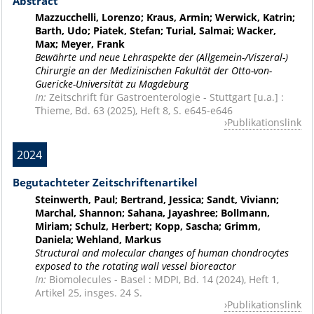
Abstract
Mazzucchelli, Lorenzo; Kraus, Armin; Werwick, Katrin;
Barth, Udo; Piatek, Stefan; Turial, Salmai; Wacker,
Max; Meyer, Frank
Bewährte und neue Lehraspekte der (Allgemein-/Viszeral-)
Chirurgie an der Medizinischen Fakultät der Otto-von-
Guericke-Universität zu Magdeburg
In:
Zeitschrift für Gastroenterologie - Stuttgart [u.a.] :
Thieme, Bd. 63 (2025), Heft 8, S. e645-e646
Publikationslink
2024
Begutachteter Zeitschriftenartikel
Steinwerth, Paul; Bertrand, Jessica; Sandt, Viviann;
Marchal, Shannon; Sahana, Jayashree; Bollmann,
Miriam; Schulz, Herbert; Kopp, Sascha; Grimm,
Daniela; Wehland, Markus
Structural and molecular changes of human chondrocytes
exposed to the rotating wall vessel bioreactor
In:
Biomolecules - Basel : MDPI, Bd. 14 (2024), Heft 1,
Artikel 25, insges. 24 S.
Publikationslink