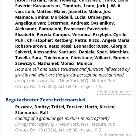
Saverio; Karapantsios, Thodoris; Loon, Jack J. W. A.
van; Lulli, Matteo; Maier, Jeanette; Malda, Jos;
Mamaca, Emina; Morbidelli, Lucia; Ombergen,
Angelique van; Osterman, Andreas; Ovsianikov,
Aleksandr; Pampaloni, Francesco; Pavezlorie,
Elizabeth; Pereda-Campos, Veronica; Przybyla, Cyrille;
Puhl, Christopher; Rettberg, Petra; Rizzo, Angela Maria;
Robson-Brown, Kate; Rossi, Leonardo; Russo, Giorgio;
Salvetti, Alessandra; Santucci, Daniela; Sperl, Matthias;
Tavella, Sara; Thielemann, Christiane; Willaert, Ronnie;
Szewczyk, Nathaniel; Monici, Monica
How are cell and tissue structure and function influenced by
gravity and what are the gravity perception mechanisms?
In:
npj microgravity - [New York, NY] : Nature Publ.
Group, Bd. 10 (2024), Artikel 16, insges. 7 S.
Publikationslink
Begutachteter Zeitschriftenartikel
Puzyrev, Dmitry; Trittel, Torsten; Harth, Kirsten;
Stannarius, Ralf
Cooling of a granular gas mixture in microgravity
In:
npj microgravity - [New York, NY] : Nature Publ.
Group, Bd. 10 (2024), Artikel 36, insges. 9 S.
Publikationslink