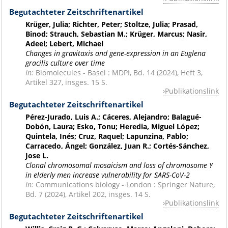
Begutachteter Zeitschriftenartikel
Krüger, Julia; Richter, Peter; Stoltze, Julia; Prasad,
Binod; Strauch, Sebastian M.; Krüger, Marcus; Nasir,
Adeel; Lebert, Michael
Changes in gravitaxis and gene-expression in an Euglena
gracilis culture over time
In:
Biomolecules - Basel : MDPI, Bd. 14 (2024), Heft 3,
Artikel 327, insges. 15 S.
Publikationslink
Begutachteter Zeitschriftenartikel
Pérez-Jurado, Luis A.; Cáceres, Alejandro; Balagué-
Dobón, Laura; Esko, Tonu; Heredia, Miguel López;
Quintela, Inés; Cruz, Raquel; Lapunzina, Pablo;
Carracedo, Ángel; González, Juan R.; Cortés-Sánchez,
Jose L.
Clonal chromosomal mosaicism and loss of chromosome Y
in elderly men increase vulnerability for SARS-CoV-2
In:
Communications biology - London : Springer Nature,
Bd. 7 (2024), Artikel 202, insges. 14 S.
Publikationslink
Begutachteter Zeitschriftenartikel