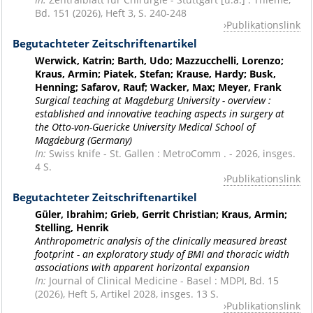
Bd. 151 (2026), Heft 3, S. 240-248
Publikationslink
Begutachteter Zeitschriftenartikel
Werwick, Katrin; Barth, Udo; Mazzucchelli, Lorenzo;
Kraus, Armin; Piatek, Stefan; Krause, Hardy; Busk,
Henning; Safarov, Rauf; Wacker, Max; Meyer, Frank
Surgical teaching at Magdeburg University - overview :
established and innovative teaching aspects in surgery at
the Otto-von-Guericke University Medical School of
Magdeburg (Germany)
In:
Swiss knife - St. Gallen : MetroComm . - 2026, insges.
4 S.
Publikationslink
Begutachteter Zeitschriftenartikel
Güler, Ibrahim; Grieb, Gerrit Christian; Kraus, Armin;
Stelling, Henrik
Anthropometric analysis of the clinically measured breast
footprint - an exploratory study of BMI and thoracic width
associations with apparent horizontal expansion
In:
Journal of Clinical Medicine - Basel : MDPI, Bd. 15
(2026), Heft 5, Artikel 2028, insges. 13 S.
Publikationslink