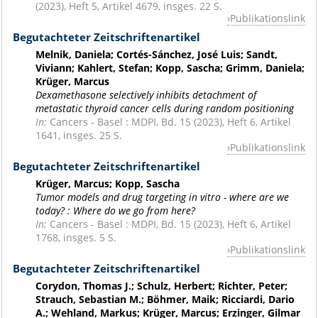
(2023), Heft 5, Artikel 4679, insges. 22 S.
Publikationslink
Begutachteter Zeitschriftenartikel
Melnik, Daniela; Cortés-Sánchez, José Luis; Sandt,
Viviann; Kahlert, Stefan; Kopp, Sascha; Grimm, Daniela;
Krüger, Marcus
Dexamethasone selectively inhibits detachment of
metastatic thyroid cancer cells during random positioning
In:
Cancers - Basel : MDPI, Bd. 15 (2023), Heft 6, Artikel
1641, insges. 25 S.
Publikationslink
Begutachteter Zeitschriftenartikel
Krüger, Marcus; Kopp, Sascha
Tumor models and drug targeting in vitro - where are we
today? : Where do we go from here?
In:
Cancers - Basel : MDPI, Bd. 15 (2023), Heft 6, Artikel
1768, insges. 5 S.
Publikationslink
Begutachteter Zeitschriftenartikel
Corydon, Thomas J.; Schulz, Herbert; Richter, Peter;
Strauch, Sebastian M.; Böhmer, Maik; Ricciardi, Dario
A.; Wehland, Markus; Krüger, Marcus; Erzinger, Gilmar