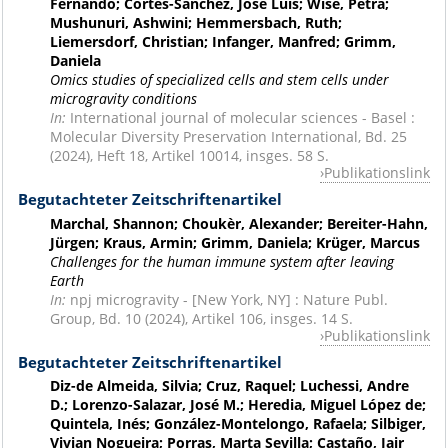
Fernando; Cortés-Sánchez, José Luis; Wise, Petra;
Mushunuri, Ashwini; Hemmersbach, Ruth;
Liemersdorf, Christian; Infanger, Manfred; Grimm,
Daniela
Omics studies of specialized cells and stem cells under
microgravity conditions
In:
International journal of molecular sciences - Basel :
Molecular Diversity Preservation International, Bd. 25
(2024), Heft 18, Artikel 10014, insges. 58 S.
Publikationslink
Begutachteter Zeitschriftenartikel
Marchal, Shannon; Choukèr, Alexander; Bereiter-Hahn,
Jürgen; Kraus, Armin; Grimm, Daniela; Krüger, Marcus
Challenges for the human immune system after leaving
Earth
In:
npj microgravity - [New York, NY] : Nature Publ.
Group, Bd. 10 (2024), Artikel 106, insges. 14 S.
Publikationslink
Begutachteter Zeitschriftenartikel
Diz-de Almeida, Silvia; Cruz, Raquel; Luchessi, Andre
D.; Lorenzo-Salazar, José M.; Heredia, Miguel López de;
Quintela, Inés; González-Montelongo, Rafaela; Silbiger,
Vivian Nogueira; Porras, Marta Sevilla; Castaño, Jair