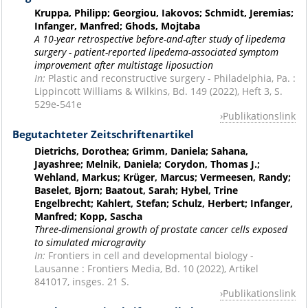
Kruppa, Philipp; Georgiou, Iakovos; Schmidt, Jeremias;
Infanger, Manfred; Ghods, Mojtaba
A 10-year retrospective before-and-after study of lipedema
surgery - patient-reported lipedema-associated symptom
improvement after multistage liposuction
In:
Plastic and reconstructive surgery - Philadelphia, Pa. :
Lippincott Williams & Wilkins, Bd. 149 (2022), Heft 3, S.
529e-541e
Publikationslink
Begutachteter Zeitschriftenartikel
Dietrichs, Dorothea; Grimm, Daniela; Sahana,
Jayashree; Melnik, Daniela; Corydon, Thomas J.;
Wehland, Markus; Krüger, Marcus; Vermeesen, Randy;
Baselet, Bjorn; Baatout, Sarah; Hybel, Trine
Engelbrecht; Kahlert, Stefan; Schulz, Herbert; Infanger,
Manfred; Kopp, Sascha
Three-dimensional growth of prostate cancer cells exposed
to simulated microgravity
In:
Frontiers in cell and developmental biology -
Lausanne : Frontiers Media, Bd. 10 (2022), Artikel
841017, insges. 21 S.
Publikationslink