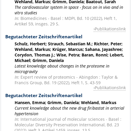
Wehland, Markus; Grimm, Daniela; Baatout, Sarah
The cardiovascular system in space - focus on in vivo and in
vitro studies
In:
Biomedicines - Basel : MDPI, Bd. 10 (2022), Heft 1,
Artikel 59, insges. 29 S.
Publikationslink
Begutachteter Zeitschriftenartikel
Schulz, Herbert; Strauch, Sebastian M.; Richter, Peter;
Wehland, Markus; Krüger, Marcus; Sahana, Jayashree;
Corydon, Thomas J.; Wise, Petra; Baran, Ronni; Lebert,
Michael; Grimm, Daniela
Latest knowledge about changes in the proteome in
microgravity
In:
Expert review of proteomics - Abingdon : Taylor &
Francis Group, Bd. 19 (2022), Heft 1, S. 43-59
Publikationslink
Begutachteter Zeitschriftenartikel
Hansen, Emma; Grimm, Daniela; Wehland, Markus
Current knowledge about the new drug firibastat in arterial
hypertension
In:
International journal of molecular sciences - Basel :
Molecular Diversity Preservation International, Bd. 23
(2022), Heft 3, Artikel 1459, insges. 13 S.