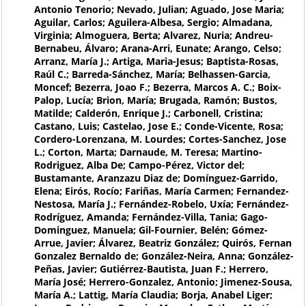
Antonio Tenorio; Nevado, Julian; Aguado, Jose Maria;
Aguilar, Carlos; Aguilera-Albesa, Sergio; Almadana,
Virginia; Almoguera, Berta; Alvarez, Nuria; Andreu-
Bernabeu, Álvaro; Arana-Arri, Eunate; Arango, Celso;
Arranz, María J.; Artiga, Maria-Jesus; Baptista-Rosas,
Raúl C.; Barreda-Sánchez, María; Belhassen-Garcia,
Moncef; Bezerra, Joao F.; Bezerra, Marcos A. C.; Boix-
Palop, Lucía; Brion, María; Brugada, Ramón; Bustos,
Matilde; Calderón, Enrique J.; Carbonell, Cristina;
Castano, Luis; Castelao, Jose E.; Conde-Vicente, Rosa;
Cordero-Lorenzana, M. Lourdes; Cortes-Sanchez, Jose
L.; Corton, Marta; Darnaude, M. Teresa; Martino-
Rodriguez, Alba De; Campo-Pérez, Victor del;
Bustamante, Aranzazu Diaz de; Domínguez-Garrido,
Elena; Eirós, Rocío; Fariñas, María Carmen; Fernandez-
Nestosa, María J.; Fernández-Robelo, Uxía; Fernández-
Rodríguez, Amanda; Fernández-Villa, Tania; Gago-
Dominguez, Manuela; Gil-Fournier, Belén; Gómez-
Arrue, Javier; Álvarez, Beatriz González; Quirós, Fernan
Gonzalez Bernaldo de; González-Neira, Anna; González-
Peñas, Javier; Gutiérrez-Bautista, Juan F.; Herrero,
María José; Herrero-Gonzalez, Antonio; Jimenez-Sousa,
María A.; Lattig, María Claudia; Borja, Anabel Liger;