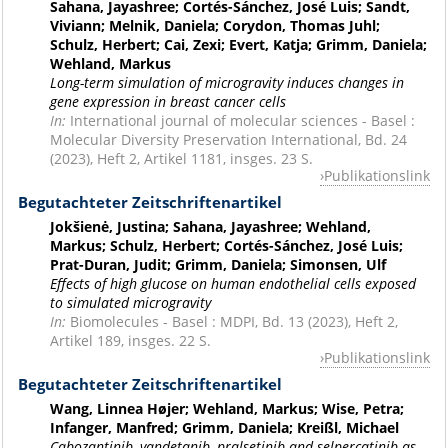
Sahana, Jayashree; Cortés-Sánchez, José Luis; Sandt,
Viviann; Melnik, Daniela; Corydon, Thomas Juhl;
Schulz, Herbert; Cai, Zexi; Evert, Katja; Grimm, Daniela;
Wehland, Markus
Long-term simulation of microgravity induces changes in
gene expression in breast cancer cells
In:
International journal of molecular sciences - Basel :
Molecular Diversity Preservation International, Bd. 24
(2023), Heft 2, Artikel 1181, insges. 23 S.
Publikationslink
Begutachteter Zeitschriftenartikel
Jokšienė, Justina; Sahana, Jayashree; Wehland,
Markus; Schulz, Herbert; Cortés-Sánchez, José Luis;
Prat-Duran, Judit; Grimm, Daniela; Simonsen, Ulf
Effects of high glucose on human endothelial cells exposed
to simulated microgravity
In:
Biomolecules - Basel : MDPI, Bd. 13 (2023), Heft 2,
Artikel 189, insges. 22 S.
Publikationslink
Begutachteter Zeitschriftenartikel
Wang, Linnea Højer; Wehland, Markus; Wise, Petra;
Infanger, Manfred; Grimm, Daniela; Kreißl, Michael
Cabozantinib, vandetanib, pralsetinib and selpercatinib as