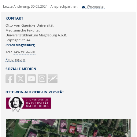
Letzte Änderung: 30.05.2024 - Ansprechpartner:
Webmaster
Sie können eine Nachricht versenden an:
Webmaster
KONTAKT
Ihre E-Mailadresse:
Otto-von-Guericke-Universität
Medizinische Fakultät
Universitätsklinikum Magdeburg A.ö.R.
Ihr Anliegen:
Leipziger Str. 44
39120 Magdeburg
Tel.:
+49-391-67-01
Impressum
SOZIALE MEDIEN
Guericke
FM
OTTO-VON-GUERICKE-UNIVERSITÄT