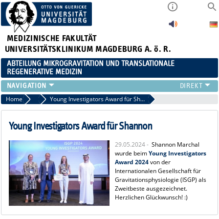
MEDIZINISCHE FAKULTÄT
UNIVERSITÄTSKLINIKUM MAGDEBURG A. ö. R.
ABTEILUNG MIKROGRAVITATION UND TRANSLATIONALE
REGENERATIVE MEDIZIN
FORSCHUNG
Home
Aktuelles
Young Investigators Award für Shannon
LEHRE
VERANSTALTUNGEN
Young Investigators Award für Shannon
AKTUELLES
29.05.2024 -
Shannon Marchal
TEAM
wurde beim
Young Investigators
KOOPERATIONEN
Award 2024
von der
Internationalen Gesellschaft für
KONTAKT
Gravitationsphysiologie (ISGP) als
Zweitbeste ausgezeichnet.
Herzlichen Glückwunsch! :)