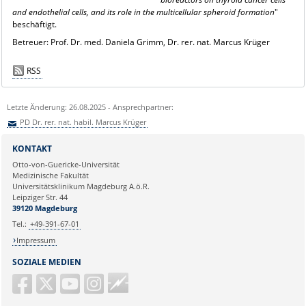
and endothelial cells, and its role in the multicellular spheroid formation
"
beschäftigt.
Betreuer: Prof. Dr. med. Daniela Grimm, Dr. rer. nat. Marcus Krüger
RSS
Letzte Änderung: 26.08.2025 - Ansprechpartner:
PD Dr. rer. nat. habil. Marcus Krüger
Sie können eine Nachricht versenden an:
PD Dr. rer. nat. habil. Marcus
KONTAKT
Krüger
Otto-von-Guericke-Universität
Ihre E-Mailadresse:
Medizinische Fakultät
Universitätsklinikum Magdeburg A.ö.R.
Leipziger Str. 44
Ihr Anliegen:
39120 Magdeburg
Tel.:
+49-391-67-01
Impressum
SOZIALE MEDIEN
Guericke
FM