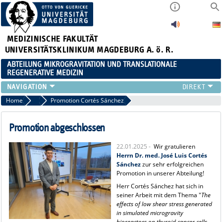
MEDIZINISCHE FAKULTÄT
UNIVERSITÄTSKLINIKUM MAGDEBURG A. ö. R.
ABTEILUNG MIKROGRAVITATION UND TRANSLATIONALE
REGENERATIVE MEDIZIN
FORSCHUNG
Home
Aktuelles
Promotion Cortés Sánchez
LEHRE
VERANSTALTUNGEN
Promotion abgeschlossen
AKTUELLES
22.01.2025 -
Wir gratulieren
TEAM
Herrn Dr. med. José Luis Cortés
KOOPERATIONEN
Sánchez
zur sehr erfolgreichen
Promotion in unserer Abteilung!
KONTAKT
Herr Cortés Sánchez hat sich in
seiner Arbeit mit dem Thema "
The
effects of low shear stress generated
in simulated microgravity
bioreactors on thyroid cancer cells