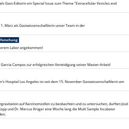
als Gast-Editorin ein Special Issue zum Thema "Extracellular Vesicles and
m 1. März als Gastwissenschaftlerin unser Team in der
sforschung
unserem Labor angekommen!
 Garcia Campos zur erfolgreichen Verteidigung seiner Master-Arbeit!
en's Hospital Los Angeles ist seit dem 15. November Gastwissenschaftlerin am
ravitation auf Karzinomzellen zu beobachten und zu untersuchen, durften José
 Kopp und Dr. Marcus Krüger eine Woche lang die Multi Sample Incubator
den.