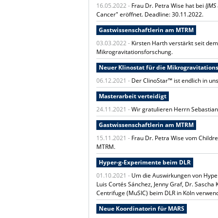
16.05.2022 -
Frau Dr. Petra Wise hat bei
IJMS
Cancer" eröffnet. Deadline: 30.11.2022.
Gastwissenschaftlerin am MTRM
03.03.2022 -
Kirsten Harth verstärkt seit de
Mikrogravitationsforschung.
Neuer Klinostat für die Mikrogravitation
06.12.2021 -
Der ClinoStar
™
ist endlich in 
Masterarbeit verteidigt
24.11.2021 -
Wir gratulieren Herrn Sebastian
Gastwissenschaftlerin am MTRM
15.11.2021 -
Frau Dr. Petra Wise vom Childr
MTRM.
Hyper-g-Experimente beim DLR
01.10.2021 -
Um die Auswirkungen von Hyperg
Luis Cortés Sánchez, Jenny Graf, Dr. Sascha
Centrifuge (MuSIC) beim DLR in Köln verwen
Neue Koordinatorin für MARS