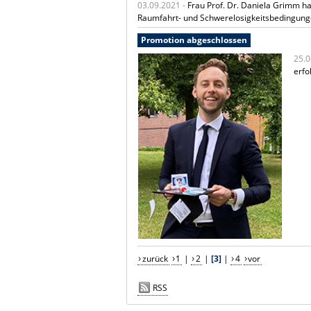
03.09.2021 -
Frau Prof. Dr. Daniela Grimm h
Raumfahrt- und Schwerelosigkeitsbedingu
Promotion abgeschlossen
25.0
erfo
zurück
1
|
2
|
[3]
|
4
vor
RSS