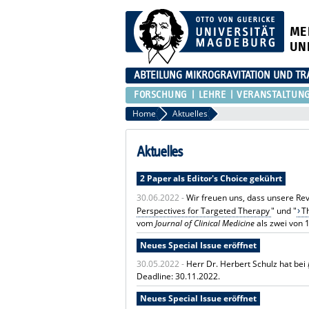
ME
UN
ABTEILUNG MIKROGRAVITATION UND TR
FORSCHUNG
LEHRE
VERANSTALTUN
Home
Aktuelles
Aktuelles
2 Paper als Editor's Choice gekührt
30.06.2022 -
Wir freuen uns, dass unsere Revi
Perspectives for Targeted Therapy
" und "
T
vom
Journal of Clinical Medicine
als zwei von 
Neues Special Issue eröffnet
30.05.2022 -
Herr Dr. Herbert Schulz hat bei
Deadline: 30.11.2022.
Neues Special Issue eröffnet