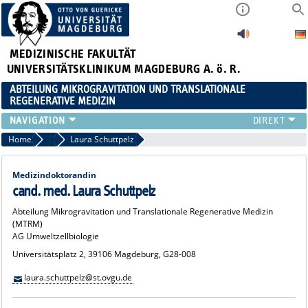
MEDIZINISCHE FAKULTÄT
UNIVERSITÄTSKLINIKUM MAGDEBURG A. ö. R.
ABTEILUNG MIKROGRAVITATION UND TRANSLATIONALE
REGENERATIVE MEDIZIN
FORSCHUNG
Home
Doktorand:innen
Laura Schuttpelz
LEHRE
VERANSTALTUNGEN
Medizindoktorandin
AKTUELLES
cand. med. Laura Schuttpelz
TEAM
Abteilung Mikrogravitation und Translationale Regenerative Medizin
(MTRM)
KOOPERATIONEN
AG Umweltzellbiologie
KONTAKT
Universitätsplatz 2, 39106 Magdeburg, G28-008
laura.schuttpelz@st.ovgu.de