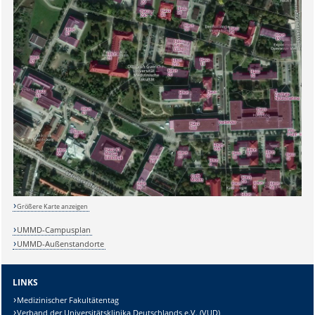
Sicherheitsabfrage:
Lösung:
Größere Karte anzeigen
UMMD-Campusplan
UMMD-Außenstandorte
LINKS
Medizinischer Fakultätentag
Verband der Universitätsklinika Deutschlands e.V. (VUD)