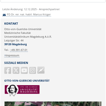
Letzte Änderung: 12.12.2025 - Ansprechpartner:
PD Dr. rer. nat. habil. Marcus Krüger
Sie können eine Nachricht versenden an:
PD Dr. rer. nat. habil. Marcus
KONTAKT
Krüger
Otto-von-Guericke-Universität
Ihre E-Mailadresse:
Medizinische Fakultät
Universitätsklinikum Magdeburg A.ö.R.
Leipziger Str. 44
Ihr Anliegen:
39120 Magdeburg
Tel.:
+49-391-67-01
Impressum
SOZIALE MEDIEN
Guericke
FM
OTTO-VON-GUERICKE-UNIVERSITÄT